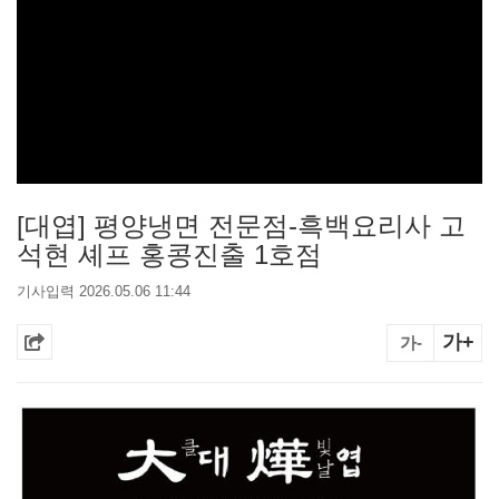
[대엽] 평양냉면 전문점-흑백요리사 고
석현 셰프 홍콩진출 1호점
기사입력 2026.05.06 11:44
가+
가-