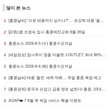
많이 본 뉴스
1
[홍콩날씨] "이웃 태풍까지 삼키나?"… 초강력 태풍 '돌핀' 세력 재확장
2
[訃告] 故 조영숙 집사 홍콩애진교회 8월 26일
3
홍콩뉴스 2026-8-5 (수) 홍콩수요저널
4
[세일정보] 침사추이 명품 아울렛 J.OUTLET, 최대 90% 빅 세일 진행
5
홍콩뉴스 2026-8-4 (화) 홍콩수요저널
6
[홍콩날씨] 태풍 '돌핀' 세력 약화… 주말 홍콩 폭염 예고
7
[홍콩경제] 중국과 손잡고 금융 영토 넓힌다! 홍콩, 10대 신규 정책 발표
8
ASAP❤️ 7·8월 퀵 픽업 서비스 특별 이벤트