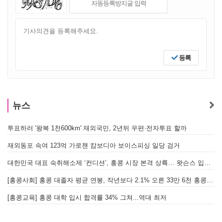
등록
뉴스
투표하러 '왕복 1천600km' 재외국민, 2년뒤 우편·전자투표 할까
[
재외동포 속여 123억 가로챈 캄보디아 보이스피싱 일당 검거
대한민국 대표 숙취해소제 ‘컨디션’, 홍콩 시장 본격 상륙… 왓슨스 입점 기념 할인 행사 진행
[
[홍콩사회] 홍콩 대졸자 평균 연봉, 작년보다 2.1% 오른 33만 6천 홍콩달러 기록
[
[홍콩교육] 홍콩 대학 입시 합격률 34% 그쳐...역대 최저