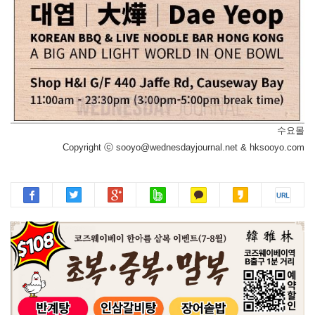
수요몰
Copyright ⓒ sooyo@wednesdayjournal.net & hksooyo.com