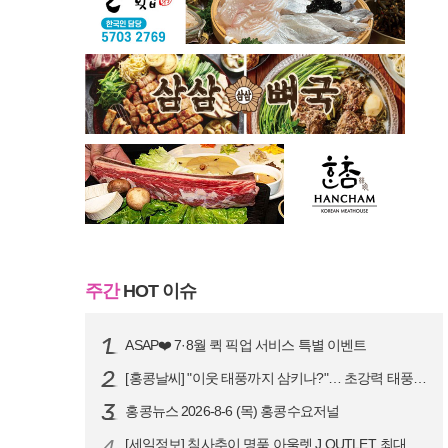
주간
HOT 이슈
ASAP❤️ 7·8월 퀵 픽업 서비스 특별 이벤트
[홍콩날씨] "이웃 태풍까지 삼키나?"… 초강력 태풍 '돌핀' 세력 재확…
홍콩뉴스 2026-8-6 (목) 홍콩수요저널
4
[세일정보] 침사추이 명품 아울렛 J.OUTLET, 최대 90% 빅 세일…