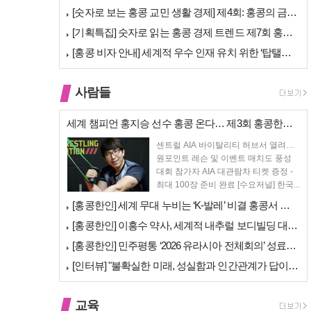
[숫자로 보는 홍콩 교민 생활 경제] 제4회: 홍콩의 금융 — 지표 및 …
[기획특집] 숫자로 읽는 홍콩 경제 트렌드 제7회 홍콩 문화·창의 산업…
[홍콩 비자 안내] 세계적 우수 인재 유치 위한 ‘탑탤런트 비자(TTPS…
사람들
세계 챔피언 홍지승 선수 홍콩 온다… 제3회 홍콩한인팔씨름대회 9월 12…
센트럴 AIA 바이탈리티 허브서 열려…
원포인트 레슨 및 이벤트 매치도 풍성
대회 참가자 AIA 대관람차 티켓 증정 -
최대 100장 준비 완료 [수요저널] 한국...
[홍콩한인] 세계 무대 누비는 ‘K-발레’ 비결 홍콩서 연다… 정발레스튜…
[홍콩한인] 이흥수 약사, 세계적 내추럴 보디빌딩 대회 WNBF 홍콩서 …
[홍콩한인] 민주평통 ‘2026 유라시아 전체회의’ 성료… 이재명 대통령…
[인터뷰] "불확실한 미래, 성실함과 인간관계가 답이다"… 최강욱 한은 …
교육