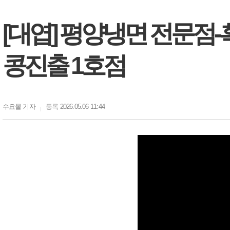
[대엽] 평양냉면 전문점
콩진출 1호점
수요몰
기자
등록 2026.05.06 11:44