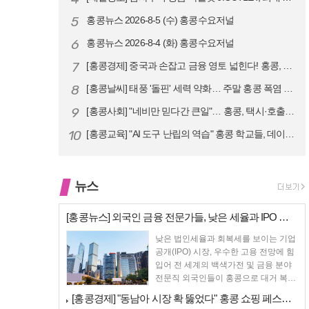
5
홍콩뉴스 2026-8-5 (수) 홍콩수요저널
6
홍콩뉴스 2026-8-4 (화) 홍콩수요저널
7
[홍콩경제] 중국과 손잡고 금융 영토 넓힌다! 홍콩, 10대 신규 정책 …
8
[홍콩날씨] 태풍 '돌핀' 세력 약화… 주말 홍콩 폭염 예고
9
[홍콩사회] "네비만 믿다간 큰일"… 홍콩, 택시·호출차 통합 시험 도입…
10
[홍콩교육] "AI 도구 난립의 역습" 홍콩 학교들, 데이터 고립에 교육…
뉴스
[홍콩뉴스] 외국인 금융 전문가들, 낮은 세율과 IPO 시장 회복에 홍콩…
낮은 법인세율과 회복세를 보이는 기업
공개(IPO) 시장, 우수한 고용 전망에 힘
입어 전 세계의 백색가전 및 금융 분야
전문직 외국인들이 홍콩으로 대거 복귀
하고 있다고 성...
[홍콩경제] "동남아 시장 확 뚫었다" 홍콩 쇼핑 페스티벌, 매출 대박 …