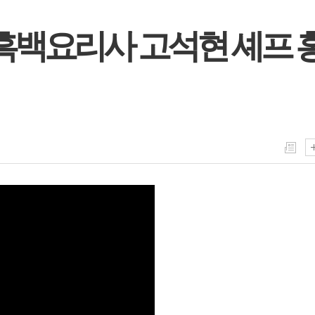
-흑백요리사 고석현 셰프 