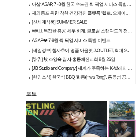
아삽 ASAP, 7~8월 한국 수도권 퀵 픽업 서비스 특별 프로모션 실시
재외동포 위한 착한 건강검진 플랫폼 ‘헬로, 오케이검진’ 서비스 개시
[신세계식품] SUMMER SALE
WALL 복잡한 홍콩 세무 회계, 글로벌 스탠다드의 전문가들이 답을 드립…
[홍콩날씨] "이웃…
ASAP❤️ 7·8월 퀵 픽업 서비스 특별 이벤트
[세일정보] 침사추이 명품 아울렛 J.OUTLET, 최대 90% 빅 세일…
[訃告] 故 조영숙 집사 홍콩애진교회 8월 26일
[JB Studio and Company] 세계가 주목하는 K-발레의 비…
[한인소식] 한국식 BBQ ‘화통(Hwa Tong)’, 홍콩섬 공략 본격…
포토
[홍콩사고] 퉁충서…