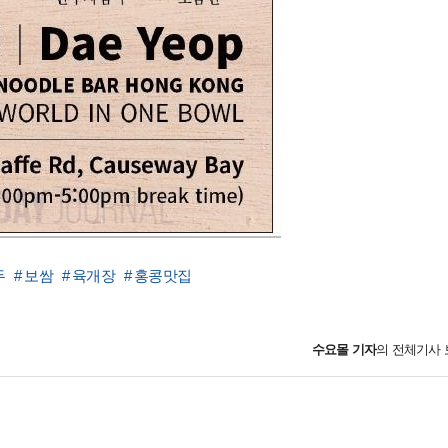
두
# 보쌈
# 육개장
# 홍콩맛집
수요몰
기자
의 전체기사 