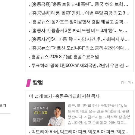
[홍콩금융] "홍콩 보험 과세 폭탄"…중국, 해외 보험 수익에 20% 세…
[홍콩날씨] 태풍 ‘돌핀’ 영향… 이번 주말 홍콩 최고 36도 폭염 비상
[홍콩뉴스] 싱가포르 창이공항서 경찰 깨물고 승객 폭행한 홍콩 모자, 결…
[홍콩사고] 퉁충서 3톤 짜리 드릴 비트 3개 ‘쿵’… 도로 파손·교통 …
[홍콩사건] 5세 아동 학대 사망 사건 후, 사회복지 부서에 내부 검토 …
[홍콩뉴스] "어르신 모십니다" 최소 금리 4.25% 역대급 혜택, 홍콩…
홍콩뉴스 2026-8-7 (금) 홍콩수요저널
투표하러 '왕복 1천600km' 재외국민, 2년뒤 우편·전자투표 할까
칼럼
더 넓게 보기 - 홍콩우리교회 서현 목사
보기
최근, 모니터를 하나 구입했습니다. 노
트북 한 대로 모든 일을 해 왔는데, 불편
했습니다. 지금까지는 그럭저럭 잘 참았
습니다만, 설교 준비할 때 여러 자료를
펴 놓고 보다...
빅토리아 하버, 빅토리아 피크, 빅토리아 파크. '빅토리아’의 이름은 어…