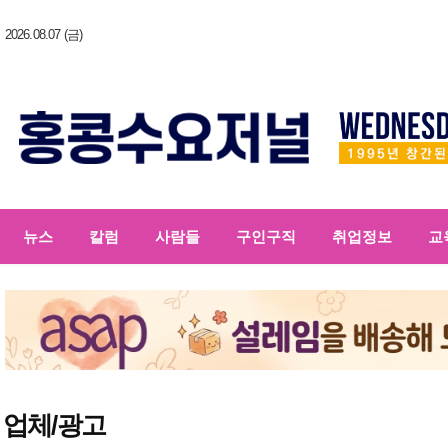
2026.08.07 (금)
뉴스
칼럼
사람들
구인구직
취업정보
교
업체/광고