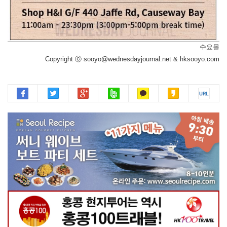
수요몰
Copyright ⓒ sooyo@wednesdayjournal.net & hksooyo.com