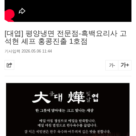
[대엽] 평양냉면 전문점-흑백요리사 고
석현 셰프 홍콩진출 1호점
기사입력 2026.05.06 11:44
가+
가-