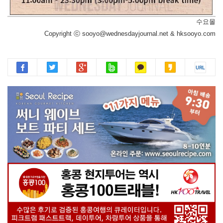
수요몰
Copyright ⓒ sooyo@wednesdayjournal.net & hksooyo.com