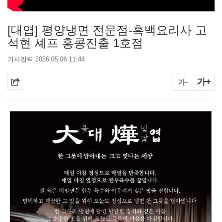
[대엽] 평양냉면 전문점-흑백요리사 고
석현 셰프 홍콩진출 1호점
기사입력 2026.05.06 11:44
가+
가-