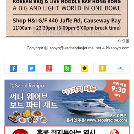
수요몰
Copyright ⓒ sooyo@wednesdayjournal.net & hksooyo.com