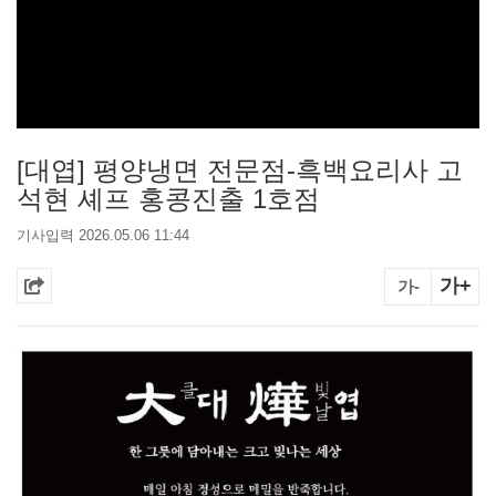
[대엽] 평양냉면 전문점-흑백요리사 고
석현 셰프 홍콩진출 1호점
기사입력 2026.05.06 11:44
가+
가-