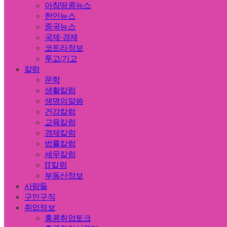
아침땅콩뉴스
한인뉴스
중국뉴스
국제·경제
코트라정보
투고/기고
칼럼
문학
생활칼럼
생명의말씀
건강칼럼
교육칼럼
경제칼럼
법률칼럼
세무칼럼
IT칼럼
부동산정보
사람들
구인구직
취업정보
홍콩취업토크