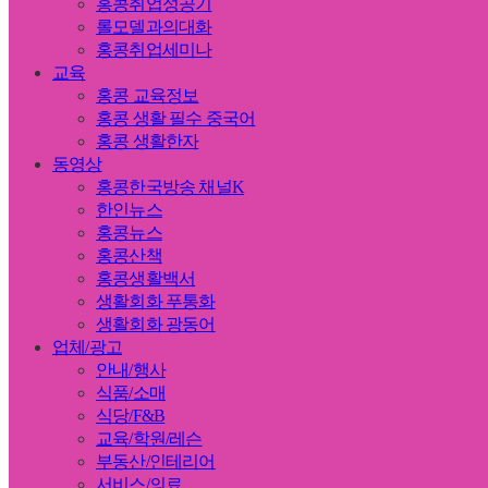
홍콩취업성공기
롤모델과의대화
홍콩취업세미나
교육
홍콩 교육정보
홍콩 생활 필수 중국어
홍콩 생활한자
동영상
홍콩한국방송 채널K
한인뉴스
홍콩뉴스
홍콩산책
홍콩생활백서
생활회화 푸통화
생활회화 광동어
업체/광고
안내/행사
식품/소매
식당/F&B
교육/학원/레슨
부동산/인테리어
서비스/의료