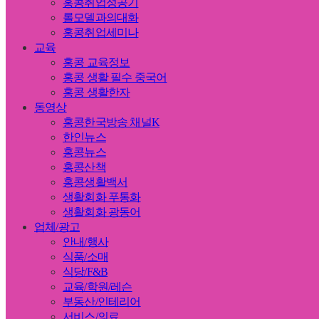
홍콩취업성공기
롤모델과의대화
홍콩취업세미나
교육
홍콩 교육정보
홍콩 생활 필수 중국어
홍콩 생활한자
동영상
홍콩한국방송 채널K
한인뉴스
홍콩뉴스
홍콩산책
홍콩생활백서
생활회화 푸통화
생활회화 광동어
업체/광고
안내/행사
식품/소매
식당/F&B
교육/학원/레슨
부동산/인테리어
서비스/의료