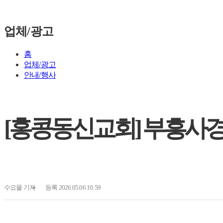
업체/광고
홈
업체/광고
안내/행사
[홍콩동신교회] 부흥사경회 2
수요몰
기자
등록 2026.05.06 10:59