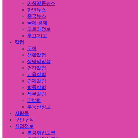
아침땅콩뉴스
한인뉴스
중국뉴스
국제·경제
코트라정보
투고/기고
칼럼
문학
생활칼럼
생명의말씀
건강칼럼
교육칼럼
경제칼럼
법률칼럼
세무칼럼
IT칼럼
부동산정보
사람들
구인구직
취업정보
홍콩취업토크