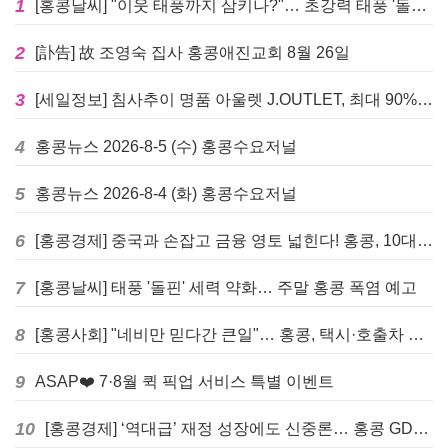
1
[홍콩날씨] "이웃 태풍까지 삼키나?"… 초강력 태풍 '돌핀' 세력 재확장
2
[訃告] 故 조영숙 집사 홍콩애진교회 8월 26일
3
[세일정보] 침사추이 명품 아울렛 J.OUTLET, 최대 90% 빅 세일 진행
4
홍콩뉴스 2026-8-5 (수) 홍콩수요저널
5
홍콩뉴스 2026-8-4 (화) 홍콩수요저널
6
[홍콩경제] 중국과 손잡고 금융 영토 넓힌다! 홍콩, 10대 신규 정책 발표
7
[홍콩날씨] 태풍 '돌핀' 세력 약화… 주말 홍콩 폭염 예고
8
[홍콩사회] "네비만 믿다간 큰일"… 홍콩, 택시·호출차 통합 시험 도입하며 규제 본격화
9
ASAP❤️ 7·8월 퀵 픽업 서비스 특별 이벤트
10
[홍콩경제] ‘역대급’ 재정 성장에도 신중론… 홍콩 GDP 전망 상향 속 “지정학적 리스크 경계”