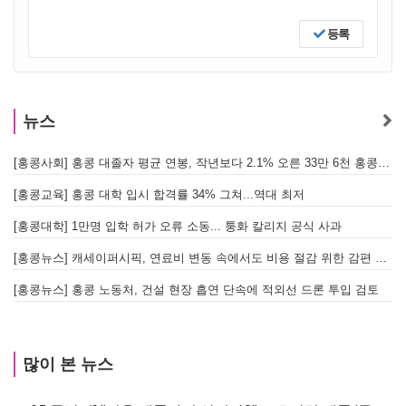
등록
뉴스
[홍콩사회] 홍콩 대졸자 평균 연봉, 작년보다 2.1% 오른 33만 6천 홍콩달러 기록
[
[홍콩교육] 홍콩 대학 입시 합격률 34% 그쳐...역대 최저
[홍콩대학] 1만명 입학 허가 오류 소동... 퉁화 칼리지 공식 사과
[
[홍콩뉴스] 캐세이퍼시픽, 연료비 변동 속에서도 비용 절감 위한 감편 계획 없어
[
[홍콩뉴스] 홍콩 노동처, 건설 현장 흡연 단속에 적외선 드론 투입 검토
[
많이 본 뉴스