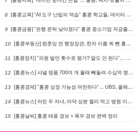
7
[홍콩사회] "네비만 믿다간 큰일"… 홍콩, 택시·호출차 통합 시험 도입하며 규제 본격화
8
[홍콩교육] "AI 도구 난립의 역습" 홍콩 학교들, 데이터 고립에 교육 효과 평가 비상
9
[홍콩금융] "은행 문턱 낮아졌다" 홍콩 중소기업 자금줄 숨통 트이나… HKMA "2분기 신용 조건 안정적"
10
[홍콩부동산] 렁춘잉 전 행정장관, 한자 이름 쏙 뺀 홍콩 고급 아파트 단지들에 쓴소리
11
[홍콩정치] "의원 발언 횟수로 평가? 말도 안 된다"… 홍콩 입법회 의장의 일침
12
[홍콩뉴스] 샤넬 명품 700여 개 몰래 빼돌려 수십억 챙긴 직원 4년~7년형 선고
13
[홍콩경제] "홍콩 성장 가능성 여전하다"… UBS, 올해 홍콩 GDP 성장률 전망치 4.5%로 대폭 상향
14
[홍콩뉴스] 어린 두 자녀, 마약 성분 젤리 먹고 병원 이송… 어머니와 친척 체포
15
[홍콩날씨] 홍콩 태풍 경보 + 폭우 경보 완벽 정리