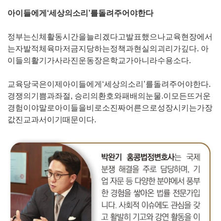
아이들에게‘세상의소리’를돌려주어야한다
정부는신체활동시간을늘리겠다고발표했으나교육현장에서
는자발적체육마저금지당하는정책과현실의괴리가깊다
.
아
이들의활기가사라진운동장은학교가아니라수용소다
.
교육당국은이제아이들에게‘세상의소리’를돌려주어야한다
.
경쟁의기쁨과좌절
,
승리의환호와패배의눈물
.
이모든뜨거운
경험이야말로아이들을비로소진짜어른으로성장시키는가장
값진교과서이기때문이다
.