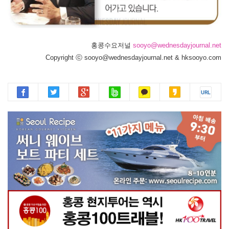
홍콩수요저널
sooyo@wednesdayjournal.net
Copyright ⓒ sooyo@wednesdayjournal.net & hksooyo.com