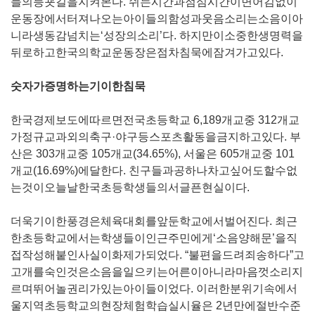
들의등굣길을지켜본다
.
쉬는시간과점심시간이면어김없이
운동장에서터져나오는아이들의함성과웃음소리는소음이아
니라생동감넘치는‘성장의소리’다
.
하지만이소중한생명력을
뒤로하고한국의학교운동장은점차침묵에잠겨가고있다
.
숫자가증명하는기이한침묵
한국경제보도에따르면전국초등학교
6,189
개교중
312
개교
가정규교과외의축구·야구등스포츠활동을금지하고있다
.
부
산은
303
개교중
105
개교
(34.65%),
서울은
605
개교중
101
개교
(16.69%)
에달한다
.
친구들과공하나차고싶어도할수없
는것이오늘날한국초등학생들의서글픈현실이다
.
더욱기이한풍경은체육대회를앞둔학교에서벌어진다
.
최근
한초등학교에서는학생들이인근주민에게‘소음양해문’을직
접작성해붙인사실이화제가되었다
.
“불편을드려죄송하다”고
고개를숙인것은소음을일으키는어른이아니라마음껏소리지
르며뛰어놀권리가있는아이들이었다
.
이러한분위기속에서
울지역초등학교의현장체험학습실시율은
2
년만에절반수준