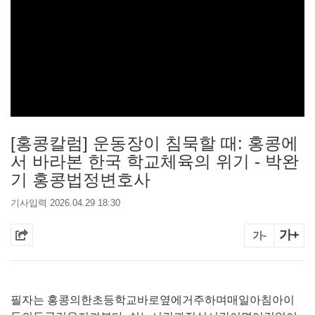
[홍콩칼럼] 운동장이 침묵할 때: 홍콩에
서 바라본 한국 학교체육의 위기 - 박완
기 홍콩법정변호사
기사입력 2026.04.29 18:30
가+
가-
필자는 홍콩의한초등학교바로옆에거주하며매일아침아이