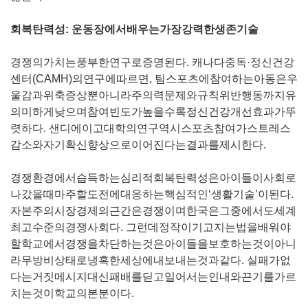
회복탄력성
:
운동장에서배우는가장강력한생존기술
경쟁의가치는풍부한연구로증명된다
.
캐나다중독·정신건강
센터
(CAMH)
의연구에따르면
,
팀스포츠에참여하는아동은우
울감과위축증상뿐아니라주의력문제와규칙위반행동까지유
의미하게낮으며참여빈도가높을수록정신건강개선효과가뚜
렷하다
.
샌디에이고대학의연구역시스포츠참여가스트레스
감소와자기확신향상으로이어진다는결과를제시한다
.
경쟁환경에서습득하는심리적회복탄력성은아이들이사회로
나갔을때마주할도전에대응하는핵심적인‘생활기술’이된다
.
자본주의시장경제의근간은경쟁이며한국은그중에서도세계
최고수준의경쟁사회다
.
그런데정작이기고지는법을배워야
할학교에서경쟁을차단하는것은아이들을보호하는것이아니
라무방비상태로냉혹한세상에내보내는것과같다
.
실패가없
다는거짓메시지대신패배를딛고일어서는인내와끈기를가르
치는것이학교의본분이다
.