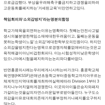
으로급감했다
.
부상을우려해축구를금지하고경쟁을피하려
고운동회를폐지하는‘거세된교육’이만연하고있다
.
책임회피와‘소외감방지
’
라는명분의함정
학교가체육을외면하는이유는명확하다
.
첫째는안전사고발
생시의불분명한책임소재에대한두려움이고
,
둘째는운동을
못하는학생이느낄‘소외감’에대한학부모의민원이다
.
하지만
소외감을방지한다는명목으로경쟁자체를없애버리는것은교
육적해결이아닌비겁한회피다
.
이는시험성적이낮은학생이
있으니아예시험을폐지하자는논리와다를바없다
.
반면홍콩의사례는우리에게시사하는바가크다
.
홍콩학교체
육연맹
(HKSSF)
은매년초등학교부터중등학교까지아우르는
체계적인지역대회를개최하며실력에따라
Division 1
부터
3
까지나누어치열하게경쟁한다
.
이곳의아이들은승자와패자
가갈리는것을삶의자연스러운일부로받아들인다
.
누구도소
외감을이유로대회의존재가치를부정하거나폐지를요구하지
않는다
.