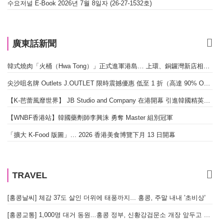
수요저널 E-Book 2026년 7월 8일자 (26-27-1532호)
廣東話新聞
韓式燒肉「火桶（Hwa Tong）」正式進軍港島… 上環、銅鑼灣新店相繼開幕
尖沙咀名牌 Outlets J.OUTLET 限時震撼優惠 低至 1 折（高達 90% OFF）
【K-芭蕾風靡世界】 JB Studio and Company 在港開幕 引進韓國精英芭蕾教育系統
【WNBF香港站】韓國藥劑師李興洙 勇奪 Master 組別冠軍
「擴大 K-Food 版圖」… 2026 香港美食博覽下月 13 日開幕
TRAVEL
[홍콩날씨] 체감 37도 살인 더위에 태풍까지... 홍콩, 주말 내내 '초비상'
[홍콩교통] 1,000명 대거 동원...홍콩 정부, 신황강검문소 개장 앞두고 실전 훈련 돌입