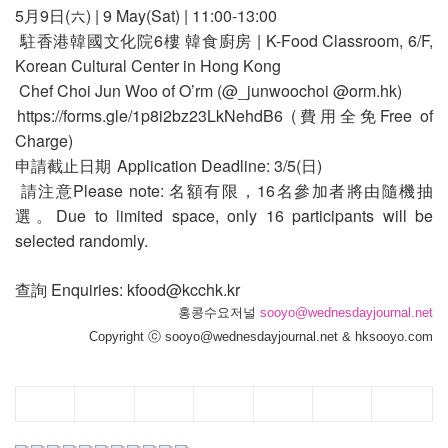
5月9日(六) | 9 May(Sat) | 11:00-13:00
駐香港韓國文化院6樓 韓食廚房 | K-Food Classroom, 6/F,
Korean Cultural Center in Hong Kong
Chef Choi Jun Woo of O’rm (@_junwoochoi @orm.hk)
https://forms.gle/1p8i2bz23LkNehdB6
(費用全免Free of
Charge)
申請截止日期 Application Deadline: 3/5(日)
請注意Please note: 名額有限，16名參加者將由隨機抽
選。Due to limited space, only 16 participants will be
selected randomly.
查詢 Enquiries:
kfood@kcchk.kr
홍콩수요저널
sooyo@wednesdayjournal.net
Copyright ⓒ sooyo@wednesdayjournal.net & hksooyo.com