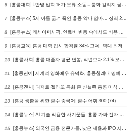
6
[홍콩대학] 1만명 입학 허가 오류 소동... 퉁화 칼리지 공식 사과
7
[홍콩뉴스] 5세 아들 굶겨 죽인 홍콩 악마 엄마… 징역 22년 중형 선고
8
[홍콩뉴스] 캐세이퍼시픽, 연료비 변동 속에서도 비용 절감 위한 감편 계획 없어
9
[홍콩교육] 홍콩 대학 입시 합격률 34% 그쳐...역대 최저
10
[홍콩사회] 홍콩 대졸자 평균 연봉, 작년보다 2.1% 오른 33만 6천 홍콩달러 기록
11
[홍콩연예] 세계적 영화배우 유덕화, 홍콩침례대 명예 박사 학위 받는다
12
[홍콩전시] 디저트·젤라또 특화 존 신설된 홍콩 미식 박람회 다음주 개막
13
[홍콩 생활을 위한 필수 중국어] 필수 어휘 300 (74)
14
[홍콩뉴스] AI 기술 악용한 사기꾼들, 홍콩 가짜 전자 비자 사이트 극성
15
[홍콩뉴스] 외국인 금융 전문가들, 낮은 세율과 IPO 시장 회복에 홍콩으로 '대거 복귀'