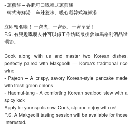
- 蔥煎餅 – 香脆可口嘅韓式蔥煎餅
- 韓式海鮮湯 – 辛辣惹味、暖心嘅韓式海鮮湯
立即報名啦！ 一齊煮、一齊飲、一齊享受！
P.S. 有興趣嘅朋友仲可以係工作坊嘅最後參加馬格利酒品嚐
環節。
Cook along with us and master two Korean dishes,
perfectly paired with Makgeolli — Korea's traditional rice
wine!
- Pajeon – A crispy, savory Korean-style pancake made
with fresh green onions
- Haemul-tang - A comforting Korean seafood stew with a
spicy kick
Apply for your spots now. Cook, sip and enjoy with us!
P.S. A Makgeolli tasting session will be available for those
interested.