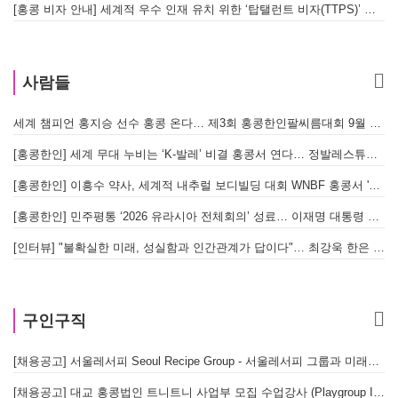
[홍콩 비자 안내] 세계적 우수 인재 유치 위한 ‘탑탤런트 비자(TTPS)’ 주요 요건
사람들
세계 챔피언 홍지승 선수 홍콩 온다… 제3회 홍콩한인팔씨름대회 9월 12일 개최
[
[홍콩한인] 세계 무대 누비는 ‘K-발레’ 비결 홍콩서 연다… 정발레스튜디오 개원
[홍콩한인] 이흥수 약사, 세계적 내추럴 보디빌딩 대회 WNBF 홍콩서 '마스터 부문 1위' 기염
[홍콩한인] 민주평통 ‘2026 유라시아 전체회의’ 성료… 이재명 대통령 참석으로 의미 더해
[인터뷰] "불확실한 미래, 성실함과 인간관계가 답이다"… 최강욱 한은 부소장이 청소년들에게 전하는 응원
구인구직
[채용공고] 서울레서피 Seoul Recipe Group - 서울레서피 그룹과 미래를 함께할 유능한 인재를 모십니다
[채용공고] 대교 홍콩법인 트니트니 사업부 모집 수업강사 (Playgroup Instructor)