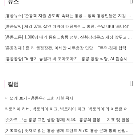
뉴스
[홍콩뉴스] '관광객 지출 반토막' 속타는 홍콩... 정작 홍콩인들은 지갑 들고 해외로?
[
[홍콩날씨] 체감 37도 살인 더위에 태풍까지... 홍콩, 주말 내내 '초비상'
[
[홍콩교통] 1,000명 대거 동원...홍콩 정부, 신황강검문소 개장 앞두고 실전 훈련 돌입
[홍콩경제 ] 존 리 행정장관, 아세안 사무총장 면담… "무역·경제 협력 한층 강화한다"
[홍콩공항] "비행기 놓칠까 봐 조마조마?"…홍콩 공항 식당, AI 탑승시간 계산해 메뉴 추천해 준다
홍
칼럼
더 넓게 보기 - 홍콩우리교회 서현 목사
빅토리아 하버, 빅토리아 피크, 빅토리아 파크. '빅토리아’의 이름은 어떻게 온 걸까? - [이승권 원장의 생활칼럼]
[숫자로 보는 홍콩 교민 생활 경제] 제4회: 홍콩의 금융 — 지표 및 환율, MPF 운영 현황
[기획특집] 숫자로 읽는 홍콩 경제 트렌드 제7회 홍콩 문화·창의 산업의 구조와 분야별 동향