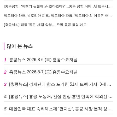
[홍콩공항] "비행기 놓칠까 봐 조마조마?"…홍콩 공항 식당, AI 탑승시간 계산해 메뉴 추천해 준다
빅토리아 하버, 빅토리아 피크, 빅토리아 파크. '빅토리아’의 이름은 어떻게 온 걸까? - [이승권 원장의 생활칼럼]
[홍콩날씨] 태풍 '돌핀' 세력 약화… 주말 홍콩 폭염 예고
많이 본 뉴스
1
홍콩뉴스 2026-8-6 (목) 홍콩수요저널
2
홍콩뉴스 2026-8-7 (금) 홍콩수요저널
3
[홍콩뉴스] 경제난에 항소 포기한 51세 트램 기사, 3세 여아 치사 혐의로 '4주 감옥행'
4
[홍콩뉴스] 홍콩 노동처, 건설 현장 흡연 단속에 적외선 드론 투입 검토
5
대한민국 대표 숙취해소제 ‘컨디션’, 홍콩 시장 본격 상륙… 왓슨스 입점 기념 할인 행사 진행