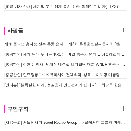
[홍콩 비자 안내] 세계적 우수 인재 유치 위한 ‘탑탤런트 비자(TTPS)’ 주요 요건
사람들
세계 챔피언 홍지승 선수 홍콩 온다… 제3회 홍콩한인팔씨름대회 9월 12일 개최
[
[홍콩한인] 세계 무대 누비는 ‘K-발레’ 비결 홍콩서 연다… 정발레스튜디오 개원
[홍콩한인] 이흥수 약사, 세계적 내추럴 보디빌딩 대회 WNBF 홍콩서 '마스터 부문 1위' 기염
[홍콩한인] 민주평통 ‘2026 유라시아 전체회의’ 성료… 이재명 대통령 참석으로 의미 더해
[인터뷰] "불확실한 미래, 성실함과 인간관계가 답이다"… 최강욱 한은 부소장이 청소년들에게 전하는 응원
구인구직
[채용공고] 서울레서피 Seoul Recipe Group - 서울레서피 그룹과 미래를 함께할 유능한 인재를 모십니다