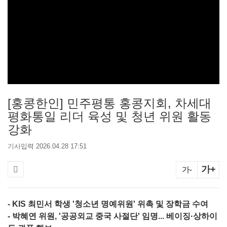
[홍콩한인] 민주평통 홍콩지회, 차세대
평화통일 리더 육성 및 청년 위원 활동
강화
기사입력 2026.04.28 17:51
가+
가-
- KIS 최민서 학생 '청소년 명예위원' 위촉 및 장학금 수여
- 박혜연 위원, '공공외교 중국 사절단' 임명... 베이징·상하이