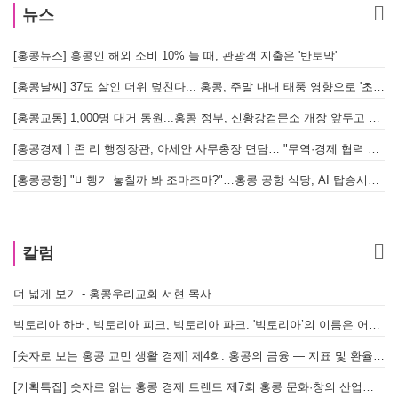
뉴스
[홍콩뉴스] 홍콩인 해외 소비 10% 늘 때, 관광객 지출은 '반토막'
[
[홍콩날씨] 37도 살인 더위 덮친다... 홍콩, 주말 내내 태풍 영향으로 '초비상'
[
[홍콩교통] 1,000명 대거 동원...홍콩 정부, 신황강검문소 개장 앞두고 실전 훈련 돌입
[홍콩경제 ] 존 리 행정장관, 아세안 사무총장 면담… "무역·경제 협력 한층 강화한다"
[홍콩공항] "비행기 놓칠까 봐 조마조마?"…홍콩 공항 식당, AI 탑승시간 계산해 메뉴 추천해 준다
홍
칼럼
더 넓게 보기 - 홍콩우리교회 서현 목사
빅토리아 하버, 빅토리아 피크, 빅토리아 파크. '빅토리아’의 이름은 어떻게 온 걸까? - [이승권 원장의 생활칼럼]
[숫자로 보는 홍콩 교민 생활 경제] 제4회: 홍콩의 금융 — 지표 및 환율, MPF 운영 현황
[기획특집] 숫자로 읽는 홍콩 경제 트렌드 제7회 홍콩 문화·창의 산업의 구조와 분야별 동향