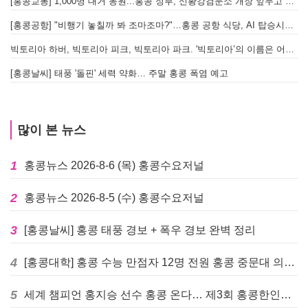
[홍콩교통] 1,000명 대거 동원...홍콩 정부, 신황강검문소 개장 앞두고 실전 훈련 돌입
[홍콩공항] "비행기 놓칠까 봐 조마조마?"…홍콩 공항 식당, AI 탑승시간 계산해 메뉴 추천해 준다
빅토리아 하버, 빅토리아 피크, 빅토리아 파크. '빅토리아’의 이름은 어떻게 온 걸까? - [이승권 원장의 생활칼럼]
[홍콩날씨] 태풍 '돌핀' 세력 약화… 주말 홍콩 폭염 예고
많이 본 뉴스
1
홍콩뉴스 2026-8-6 (목) 홍콩수요저널
2
홍콩뉴스 2026-8-5 (수) 홍콩수요저널
3
[홍콩날씨] 홍콩 태풍 경보 + 폭우 경보 완벽 정리
4
[홍콩대학] 홍콩 수능 만점자 12명 전원 홍콩 중문대 의대 진학
5
세계 챔피언 홍지승 선수 홍콩 온다… 제3회 홍콩한인팔씨름대회 9월 12일 개최