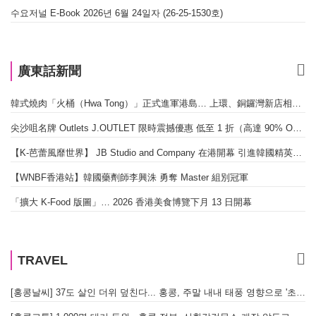
수요저널 E-Book 2026년 6월 24일자 (26-25-1530호)
廣東話新聞
韓式燒肉「火桶（Hwa Tong）」正式進軍港島… 上環、銅鑼灣新店相繼開幕
尖沙咀名牌 Outlets J.OUTLET 限時震撼優惠 低至 1 折（高達 90% OFF）
【K-芭蕾風靡世界】 JB Studio and Company 在港開幕 引進韓國精英芭蕾教育系統
【WNBF香港站】韓國藥劑師李興洙 勇奪 Master 組別冠軍
「擴大 K-Food 版圖」… 2026 香港美食博覽下月 13 日開幕
TRAVEL
[홍콩날씨] 37도 살인 더위 덮친다... 홍콩, 주말 내내 태풍 영향으로 '초비상'