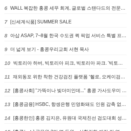
6
WALL 복잡한 홍콩 세무 회계, 글로벌 스탠다드의 전문가들이 답을 드립니다! - 법인설립, 회계, 감사
7
[신세계식품] SUMMER SALE
8
아삽 ASAP, 7~8월 한국 수도권 퀵 픽업 서비스 특별 프로모션 실시
9
더 넓게 보기 - 홍콩우리교회 서현 목사
10
빅토리아 하버, 빅토리아 피크, 빅토리아 파크. '빅토리아’의 이름은 어떻게 온 걸까? - [이승권 원장의 생활칼럼]
11
재외동포 위한 착한 건강검진 플랫폼 ‘헬로, 오케이검진’ 서비스 개시
12
[홍콩사회] "가뜩이나 빚더미인데..." 홍콩 가사도우미 대출 전면 금지 촉구
13
[홍콩금융] HSBC, 항셍은행 민영화돼도 인원 감축 없다... 독립 브랜드 유지
14
[홍콩한인] 홍콩 김지은, 유원대 국제친선 검도대회 성인단체전 우승