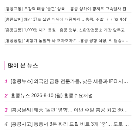
[홍콩교통] 초강력 태풍 ‘돌핀’ 상륙… 홍콩-상하이·광저우 고속열차 전면 중단
[홍콩날씨] 체감 37도 살인 더위에 태풍까지... 홍콩, 주말 내내 '초비상'
[홍콩교통] 1,000명 대거 동원...홍콩 정부, 신황강검문소 개장 앞두고 실전 훈련 돌입
[홍콩공항] "비행기 놓칠까 봐 조마조마?"…홍콩 공항 식당, AI 탑승시간 계산해 메뉴 추천해 준다
많이 본 뉴스
1
[홍콩뉴스] 외국인 금융 전문가들, 낮은 세율과 IPO 시장 회복에 홍콩으로 '대거 복귀'
2
홍콩뉴스 2026-8-10 (월) 홍콩수요저널
3
[홍콩날씨] 태풍 ‘돌핀’ 영향… 이번 주말 홍콩 최고 36도 폭염 비상
4
[홍콩사고] 퉁충서 3톤 짜리 드릴 비트 3개 ‘쿵’… 도로 파손·교통 마비