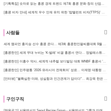
[기획특집] 숫자로 읽는 홍콩 경제 트렌드 제7회 홍콩 문화·창의 산업의 구조와 분야별 동향
[홍콩 비자 안내] 세계적 우수 인재 유치 위한 ‘탑탤런트 비자(TTPS)’ 주요 요건
사람들
세계 챔피언 홍지승 선수 홍콩 온다… 제3회 홍콩한인팔씨름대회 9월 12일 개최
[
[홍콩한인] 세계 무대 누비는 ‘K-발레’ 비결 홍콩서 연다… 정발레스튜디오 개원
[홍콩한인] 이흥수 약사, 세계적 내추럴 보디빌딩 대회 WNBF 홍콩서 '마스터 부문 1위' 기염
[홍콩한인] 민주평통 ‘2026 유라시아 전체회의’ 성료… 이재명 대통령 참석으로 의미 더해
[인터뷰] "불확실한 미래, 성실함과 인간관계가 답이다"… 최강욱 한은 부소장이 청소년들에게 전하는 응원
구인구직
[채용공고] 서울레서피 Seoul Recipe Group - 서울레서피 그룹과 미래를 함께할 유능한 인재를 모십니다