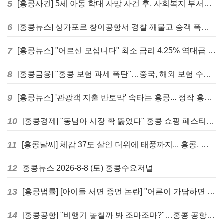
5
[홍콩사건] 5세 아동 학대 사망 사건 후, 사회복지 부서에 내부 검토 및 교육 강화 촉구
6
[홍콩뉴스] 싱가포르 창이공항서 경찰 깨물고 승객 폭행한 홍콩 모자, 결국 감옥행
7
[홍콩뉴스] "어르신 모십니다" 최소 금리 4.25% 역대급 혜택, 홍콩 실버채권 발행
8
[홍콩금융] "홍콩 보험 과세 폭탄"…중국, 해외 보험 수익에 20% 세금 부과로 관련주 급락
9
[홍콩뉴스] '관광객 지출 반토막' 속타는 홍콩... 정작 홍콩인들은 지갑 들고 해외로?
10
[홍콩경제] "동남아 시장 확 뚫었다" 홍콩 쇼핑 페스티벌, 매출 대박 행진
11
[홍콩날씨] 체감 37도 살인 더위에 태풍까지... 홍콩, 주말 내내 '초비상'
12
홍콩뉴스 2026-8-8 (토) 홍콩수요저널
13
[홍콩법률] [아이들 서면 증언 논란] "어른이 가담하면 왜곡된다"… 홍콩 변호사회, 정부 성범죄법 개정안에 제동
14
[홍콩공항] "비행기 놓칠까 봐 조마조마?"…홍콩 공항 식당, AI 탑승시간 계산해 메뉴 추천해 준다