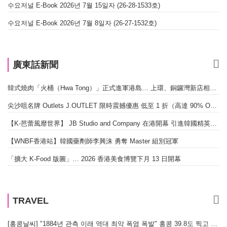
수요저널 E-Book 2026년 7월 15일자 (26-28-1533호)
수요저널 E-Book 2026년 7월 8일자 (26-27-1532호)
廣東話新聞
韓式燒肉「火桶（Hwa Tong）」正式進軍港島… 上環、銅鑼灣新店相繼開幕
尖沙咀名牌 Outlets J.OUTLET 限時震撼優惠 低至 1 折（高達 90% OFF）
【K-芭蕾風靡世界】 JB Studio and Company 在港開幕 引進韓國精英芭蕾教育系統
【WNBF香港站】韓國藥劑師李興洙 勇奪 Master 組別冠軍
「擴大 K-Food 版圖」… 2026 香港美食博覽下月 13 日開幕
TRAVEL
[홍콩날씨] "1884년 관측 이래 역대 최악 폭염 폭발" 홍콩 39.8도 찍고 역대 최고 기록 경신