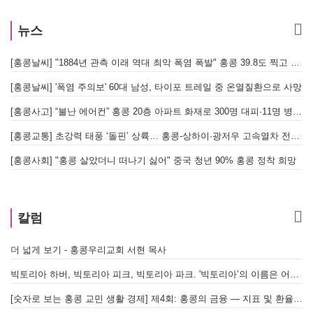
뉴스
[홍콩날씨] "1884년 관측 이래 역대 최악 폭염 폭발" 홍콩 39.8도 찍고 역대 최고 기록 경신
[홍콩날씨] '폭염 주의보' 60대 남성, 타이포 트레일 중 온열질환으로 사망
[홍콩사고] “불난 에어컨” 홍콩 20층 아파트 화재로 300명 대피·11명 병원 이송
[홍콩교통] 초강력 태풍 ‘돌핀’ 상륙… 홍콩-상하이·광저우 고속열차 전면 중단
[
[홍콩사회] "홍콩 살았더니 떠나기 싫어" 중국 청년 90% 홍콩 정착 희망
홍
칼럼
더 넓게 보기 - 홍콩우리교회 서현 목사
빅토리아 하버, 빅토리아 피크, 빅토리아 파크. '빅토리아’의 이름은 어떻게 온 걸까? - [이승권 원장의 생활칼럼]
[숫자로 보는 홍콩 교민 생활 경제] 제4회: 홍콩의 금융 — 지표 및 환율, MPF 운영 현황