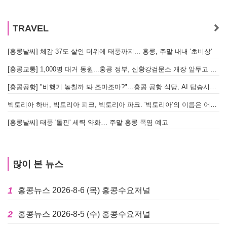
TRAVEL
[홍콩날씨] 체감 37도 살인 더위에 태풍까지... 홍콩, 주말 내내 '초비상'
[홍콩교통] 1,000명 대거 동원...홍콩 정부, 신황강검문소 개장 앞두고 실전 훈련 돌입
[홍콩공항] "비행기 놓칠까 봐 조마조마?"…홍콩 공항 식당, AI 탑승시간 계산해 메뉴 추천해 준다
빅토리아 하버, 빅토리아 피크, 빅토리아 파크. '빅토리아’의 이름은 어떻게 온 걸까? - [이승권 원장의 생활칼럼]
[홍콩날씨] 태풍 '돌핀' 세력 약화… 주말 홍콩 폭염 예고
많이 본 뉴스
1
홍콩뉴스 2026-8-6 (목) 홍콩수요저널
2
홍콩뉴스 2026-8-5 (수) 홍콩수요저널