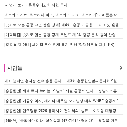
더 넓게 보기 - 홍콩우리교회 서현 목사
빅토리아 하버, 빅토리아 피크, 빅토리아 파크. '빅토리아’의 이름은 어떻게 온 걸까? - [이승권 원장의 생활칼럼]
[숫자로 보는 홍콩 교민 생활 경제] 제4회: 홍콩의 금융 — 지표 및 환율, MPF 운영 현황
[기획특집] 숫자로 읽는 홍콩 경제 트렌드 제7회 홍콩 문화·창의 산업의 구조와 분야별 동향
[홍콩 비자 안내] 세계적 우수 인재 유치 위한 ‘탑탤런트 비자(TTPS)’ 주요 요건
사람들
세계 챔피언 홍지승 선수 홍콩 온다… 제3회 홍콩한인팔씨름대회 9월 12일 개최
[
[홍콩한인] 세계 무대 누비는 ‘K-발레’ 비결 홍콩서 연다… 정발레스튜디오 개원
[홍콩한인] 이흥수 약사, 세계적 내추럴 보디빌딩 대회 WNBF 홍콩서 '마스터 부문 1위' 기염
[홍콩한인] 민주평통 ‘2026 유라시아 전체회의’ 성료… 이재명 대통령 참석으로 의미 더해
[인터뷰] "불확실한 미래, 성실함과 인간관계가 답이다"… 최강욱 한은 부소장이 청소년들에게 전하는 응원