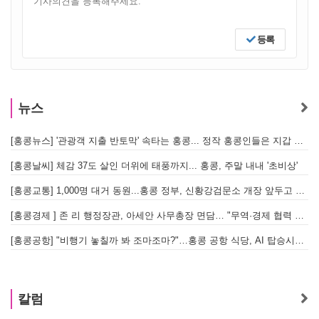
등록
뉴스
[홍콩뉴스] '관광객 지출 반토막' 속타는 홍콩... 정작 홍콩인들은 지갑 들고 해외로?
[
[홍콩날씨] 체감 37도 살인 더위에 태풍까지... 홍콩, 주말 내내 '초비상'
[
[홍콩교통] 1,000명 대거 동원...홍콩 정부, 신황강검문소 개장 앞두고 실전 훈련 돌입
[홍콩경제 ] 존 리 행정장관, 아세안 사무총장 면담… "무역·경제 협력 한층 강화한다"
[홍콩공항] "비행기 놓칠까 봐 조마조마?"…홍콩 공항 식당, AI 탑승시간 계산해 메뉴 추천해 준다
홍
칼럼