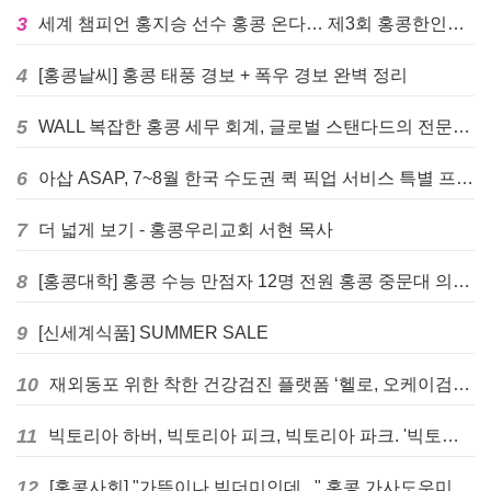
3
세계 챔피언 홍지승 선수 홍콩 온다… 제3회 홍콩한인팔씨름대회 9월 12일 개최
4
[홍콩날씨] 홍콩 태풍 경보 + 폭우 경보 완벽 정리
5
WALL 복잡한 홍콩 세무 회계, 글로벌 스탠다드의 전문가들이 답을 드립니다! - 법인설립, 회계, 감사
6
아삽 ASAP, 7~8월 한국 수도권 퀵 픽업 서비스 특별 프로모션 실시
7
더 넓게 보기 - 홍콩우리교회 서현 목사
8
[홍콩대학] 홍콩 수능 만점자 12명 전원 홍콩 중문대 의대 진학
9
[신세계식품] SUMMER SALE
10
재외동포 위한 착한 건강검진 플랫폼 ‘헬로, 오케이검진’ 서비스 개시
11
빅토리아 하버, 빅토리아 피크, 빅토리아 파크. '빅토리아’의 이름은 어떻게 온 걸까? - [이승권 원장의 생활칼럼]
12
[홍콩사회] "가뜩이나 빚더미인데..." 홍콩 가사도우미 대출 전면 금지 촉구