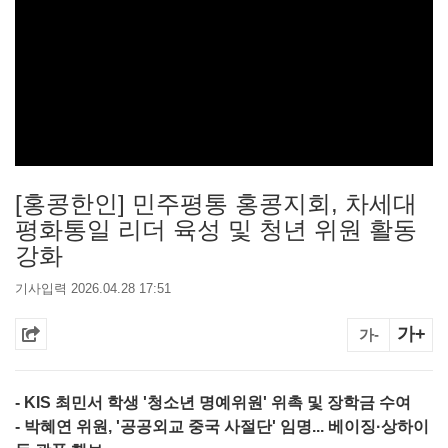
[홍콩한인] 민주평통 홍콩지회, 차세대
평화통일 리더 육성 및 청년 위원 활동
강화
기사입력 2026.04.28 17:51
가+
가-
- KIS 최민서 학생 '청소년 명예위원' 위촉 및 장학금 수여
- 박혜연 위원, '공공외교 중국 사절단' 임명... 베이징·상하이