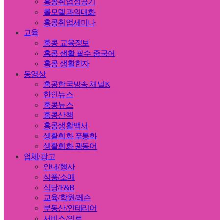
홍콩취업성공기
롤모델과의대화
홍콩취업세미나
교육
홍콩 교육정보
홍콩 생활 필수 중국어
홍콩 생활한자
동영상
홍콩한국방송 채널K
한인뉴스
홍콩뉴스
홍콩산책
홍콩생활백서
생활회화 푸통화
생활회화 광동어
업체/광고
안내/행사
식품/소매
식당/F&B
교육/학원/레슨
부동산/인테리어
서비스/의료