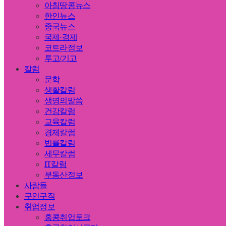
아침땅콩뉴스
한인뉴스
중국뉴스
국제·경제
코트라정보
투고/기고
칼럼
문학
생활칼럼
생명의말씀
건강칼럼
교육칼럼
경제칼럼
법률칼럼
세무칼럼
IT칼럼
부동산정보
사람들
구인구직
취업정보
홍콩취업토크