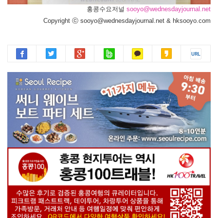
홍콩수요저널
sooyo@wednesdayjournal.net
Copyright ⓒ sooyo@wednesdayjournal.net & hksooyo.com