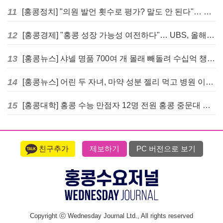
11
[홍콩정치] "의원 발언 횟수로 평가? 말도 안 된다"… 홍콩 입법회 의장의 일침
12
[홍콩경제] "홍콩 성장 가능성 여전하다"… UBS, 올해 홍콩 GDP 성장률 전망치 4.5%로 대폭 상향
13
[홍콩뉴스] 샤넬 명품 700여 개 몰래 빼돌려 수십억 챙긴 직원 4년~7년형 선고
14
[홍콩뉴스] 어린 두 자녀, 마약 성분 젤리 먹고 병원 이송… 어머니와 친척 체포
15
[홍콩대학] 홍콩 수능 만점자 12명 전원 홍콩 중문대 의대 진학
친구추가
제보하기
PC 버전으로 보기
Copyright ⓒ Wednesday Journal Ltd., All rights reserved