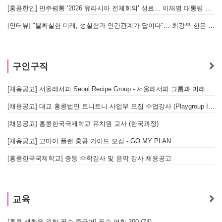
[홍콩한인] 민주평통 ‘2026 유라시아 전체회의’ 성료… 이재명 대통령 참석으로 의미 더해
[인터뷰] "불확실한 미래, 성실함과 인간관계가 답이다"… 최강욱 한은 부소장이 청소년들에게 전하는 응원
구인구직
[채용공고] 서울레서피 Seoul Recipe Group - 서울레서피 그룹과 미래를 함께할 유능한 인재를 모십니다
[채용공고] 대교 홍콩법인 트니트니 사업부 모집 수업강사 (Playgroup Instructor)
[채용공고] 홍콩한국국제학교 유치원 교사 (한국과정)
[채용공고] 고마이 플랜 홍콩 가이드 모집 - GO MY PLAN
[홍콩한국국제학교] 중등 수학강사 및 음악 강사 채용공고
교육
[홍콩 생활을 위한 필수 중국어] 필수 어휘 300 (74)