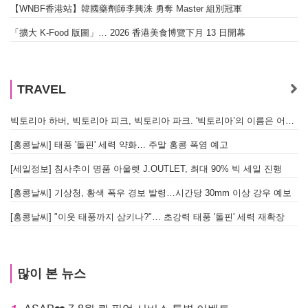
【WNBF香港站】韓國藥劑師李興洙 勇奪 Master 組別冠軍
「擴大 K-Food 版圖」… 2026 香港美食博覽下月 13 日開幕
TRAVEL
빅토리아 하버, 빅토리아 피크, 빅토리아 파크. '빅토리아’의 이름은 어떻게 온 걸까? - [이승권 원장의 생활칼럼]
[홍콩날씨] 태풍 '돌핀' 세력 약화… 주말 홍콩 폭염 예고
[세일정보] 침사추이 명품 아울렛 J.OUTLET, 최대 90% 빅 세일 진행
[홍콩날씨] 기상청, 황색 폭우 경보 발령…시간당 30mm 이상 강우 예보
[홍콩날씨] "이웃 태풍까지 삼키나?"… 초강력 태풍 '돌핀' 세력 재확장
많이 본 뉴스