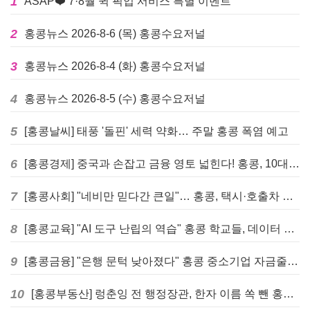
1
ASAP❤️ 7·8월 퀵 픽업 서비스 특별 이벤트
2
홍콩뉴스 2026-8-6 (목) 홍콩수요저널
3
홍콩뉴스 2026-8-4 (화) 홍콩수요저널
4
홍콩뉴스 2026-8-5 (수) 홍콩수요저널
5
[홍콩날씨] 태풍 '돌핀' 세력 약화… 주말 홍콩 폭염 예고
6
[홍콩경제] 중국과 손잡고 금융 영토 넓힌다! 홍콩, 10대 신규 정책 발표
7
[홍콩사회] "네비만 믿다간 큰일"… 홍콩, 택시·호출차 통합 시험 도입하며 규제 본격화
8
[홍콩교육] "AI 도구 난립의 역습" 홍콩 학교들, 데이터 고립에 교육 효과 평가 비상
9
[홍콩금융] "은행 문턱 낮아졌다" 홍콩 중소기업 자금줄 숨통 트이나… HKMA "2분기 신용 조건 안정적"
10
[홍콩부동산] 렁춘잉 전 행정장관, 한자 이름 쏙 뺀 홍콩 고급 아파트 단지들에 쓴소리