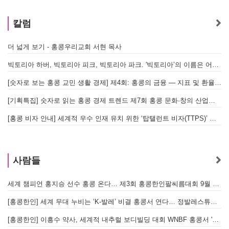
칼럼
더 넓게 보기 - 홍콩우리교회 서현 목사
빅토리아 하버, 빅토리아 피크, 빅토리아 파크. '빅토리아’의 이름은 어떻게 온 걸까? - [이승권 원장의 생활칼럼]
[숫자로 보는 홍콩 교민 생활 경제] 제4회: 홍콩의 금융 — 지표 및 환율, MPF 운영 현황
[기획특집] 숫자로 읽는 홍콩 경제 트렌드 제7회 홍콩 문화·창의 산업의 구조와 분야별 동향
[홍콩 비자 안내] 세계적 우수 인재 유치 위한 ‘탑탤런트 비자(TTPS)’ 주요 요건
사람들
세계 챔피언 홍지승 선수 홍콩 온다… 제3회 홍콩한인팔씨름대회 9월 12일 개최
[
[홍콩한인] 세계 무대 누비는 ‘K-발레’ 비결 홍콩서 연다… 정발레스튜디오 개원
[홍콩한인] 이흥수 약사, 세계적 내추럴 보디빌딩 대회 WNBF 홍콩서 '마스터 부문 1위' 기염