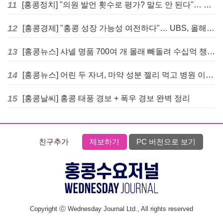
11
[홍콩정치] "의원 발언 횟수로 평가? 말도 안 된다"… 홍콩 입법회 의장의 일침
12
[홍콩경제] "홍콩 성장 가능성 여전하다"… UBS, 올해 홍콩 GDP 성장률 전망치 4.5%로 대폭 상향
13
[홍콩뉴스] 샤넬 명품 700여 개 몰래 빼돌려 수십억 챙긴 직원 4년~7년형 선고
14
[홍콩뉴스] 어린 두 자녀, 마약 성분 젤리 먹고 병원 이송… 어머니와 친척 체포
15
[홍콩날씨] 홍콩 태풍 경보 + 폭우 경보 완벽 정리
친구추가
제보하기
PC 버전으로 보기
Copyright ⓒ Wednesday Journal Ltd., All rights reserved