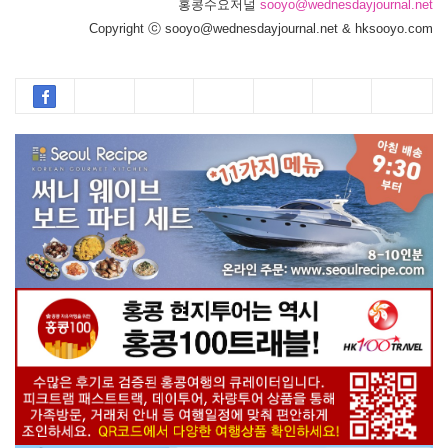
홍콩수요저널
sooyo@wednesdayjournal.net
Copyright ⓒ sooyo@wednesdayjournal.net & hksooyo.com