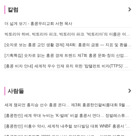
칼럼
더 넓게 보기 - 홍콩우리교회 서현 목사
빅토리아 하버, 빅토리아 피크, 빅토리아 파크. '빅토리아’의 이름은 어떻게 온 걸까? - [이승권 원장의 생활칼럼]
[숫자로 보는 홍콩 교민 생활 경제] 제4회: 홍콩의 금융 — 지표 및 환율, MPF 운영 현황
[기획특집] 숫자로 읽는 홍콩 경제 트렌드 제7회 홍콩 문화·창의 산업의 구조와 분야별 동향
[홍콩 비자 안내] 세계적 우수 인재 유치 위한 ‘탑탤런트 비자(TTPS)’ 주요 요건
사람들
세계 챔피언 홍지승 선수 홍콩 온다… 제3회 홍콩한인팔씨름대회 9월 12일 개최
[
[홍콩한인] 세계 무대 누비는 ‘K-발레’ 비결 홍콩서 연다… 정발레스튜디오 개원
[홍콩한인] 이흥수 약사, 세계적 내추럴 보디빌딩 대회 WNBF 홍콩서 '마스터 부문 1위' 기염