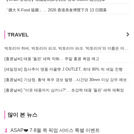
「擴大 K-Food 版圖」… 2026 香港美食博覽下月 13 日開幕
TRAVEL
빅토리아 하버, 빅토리아 피크, 빅토리아 파크. '빅토리아’의 이름은 어떻게 온 걸까? - [이승권 원장의 생활칼럼]
[홍콩날씨] 태풍 '돌핀' 세력 약화… 주말 홍콩 폭염 예고
[세일정보] 침사추이 명품 아울렛 J.OUTLET, 최대 90% 빅 세일 진행
[홍콩날씨] 기상청, 황색 폭우 경보 발령…시간당 30mm 이상 강우 예보
[홍콩날씨] "이웃 태풍까지 삼키나?"… 초강력 태풍 '돌핀' 세력 재확장
많이 본 뉴스
1
ASAP❤️ 7·8월 퀵 픽업 서비스 특별 이벤트