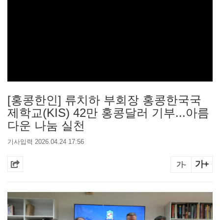
[홍콩한인] 류치하 부회장 홍콩한국국
제학교(KIS) 42만 홍콩달러 기부...아름
다운 나눔 실천
기사입력 2026.04.24 17:56
가+
가-