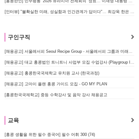
[홍콩한인] 민주평통 ‘2026 유라시아 전체회의’ 성료… 이재명 대통령 참석으로 의미 더해
[인터뷰] "불확실한 미래, 성실함과 인간관계가 답이다"… 최강욱 한은 부소장이 청소년들에게 전하는 응원
구인구직
[채용공고] 서울레서피 Seoul Recipe Group - 서울레서피 그룹과 미래를 함께할 유능한 인재를 모십니다
[채용공고] 대교 홍콩법인 트니트니 사업부 모집 수업강사 (Playgroup Instructor)
[채용공고] 홍콩한국국제학교 유치원 교사 (한국과정)
[채용공고] 고마이 플랜 홍콩 가이드 모집 - GO MY PLAN
[홍콩한국국제학교] 중등 수학강사 및 음악 강사 채용공고
교육
[홍콩 생활을 위한 필수 중국어] 필수 어휘 300 (74)