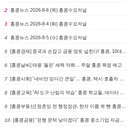
2
홍콩뉴스 2026-8-6 (목) 홍콩수요저널
3
홍콩뉴스 2026-8-4 (화) 홍콩수요저널
4
홍콩뉴스 2026-8-5 (수) 홍콩수요저널
5
[홍콩경제] 중국과 손잡고 금융 영토 넓힌다! 홍콩, 10대 신규 정책 발표
6
[홍콩날씨] 태풍 '돌핀' 세력 약화… 주말 홍콩 폭염 예고
7
[홍콩사회] "네비만 믿다간 큰일"… 홍콩, 택시·호출차 통합 시험 도입하며 규제 본격화
8
[홍콩교육] "AI 도구 난립의 역습" 홍콩 학교들, 데이터 고립에 교육 효과 평가 비상
9
[홍콩부동산] 렁춘잉 전 행정장관, 한자 이름 쏙 뺀 홍콩 고급 아파트 단지들에 쓴소리
10
[홍콩금융] "은행 문턱 낮아졌다" 홍콩 중소기업 자금줄 숨통 트이나… HKMA "2분기 신용 조건 안정적"