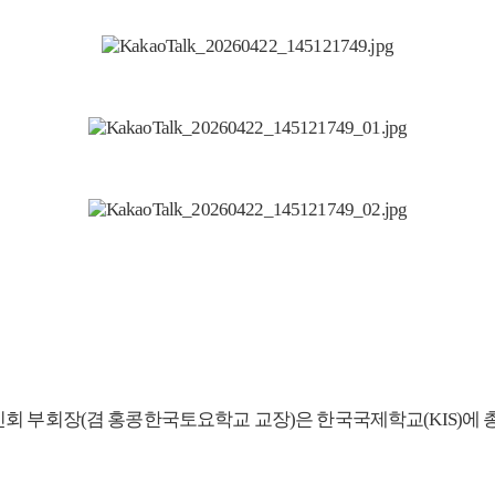
부회장(겸 홍콩한국토요학교 교장)은 한국국제학교(KIS)에 총 42만