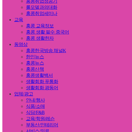
홍콩취업성공기
롤모델과의대화
홍콩취업세미나
교육
홍콩 교육정보
홍콩 생활 필수 중국어
홍콩 생활한자
동영상
홍콩한국방송 채널K
한인뉴스
홍콩뉴스
홍콩산책
홍콩생활백서
생활회화 푸통화
생활회화 광동어
업체/광고
안내/행사
식품/소매
식당/F&B
교육/학원/레슨
부동산/인테리어
서비스/의료