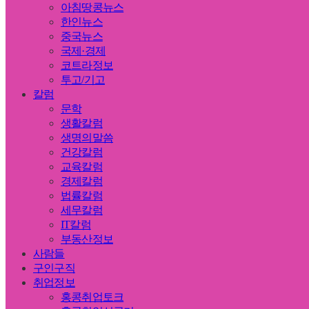
아침땅콩뉴스
한인뉴스
중국뉴스
국제·경제
코트라정보
투고/기고
칼럼
문학
생활칼럼
생명의말씀
건강칼럼
교육칼럼
경제칼럼
법률칼럼
세무칼럼
IT칼럼
부동산정보
사람들
구인구직
취업정보
홍콩취업토크