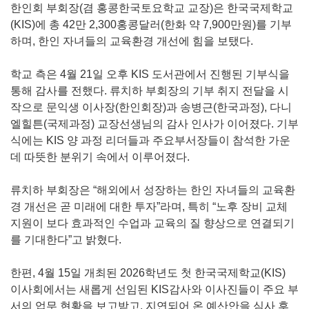
한인회 부회장(겸 홍콩한국토요학교 교장)은 한국국제학교
(KIS)에 총 42만 2,300홍콩달러(한화 약 7,900만원)를 기부
하며, 한인 자녀들의 교육환경 개선에 힘을 보탰다.
학교 측은 4월 21일 오후 KIS 도서관에서 진행된 기부식을
통해 감사를 전했다. 류치하 부회장의 기부 취지 전달을 시
작으로 문익생 이사장(한인회장)과 송병근(한국과정), 다니
엘힐튼(국제과정) 교장선생님의 감사 인사가 이어졌다. 기부
식에는 KIS 양 과정 리더들과 주요부서장들이 참석한 가운
데 따뜻한 분위기 속에서 이루어졌다.
류치하 부회장은 “해외에서 성장하는 한인 자녀들의 교육환
경 개선은 곧 미래에 대한 투자”라며, 특히 “노후 장비 교체
지원이 보다 효과적인 수업과 교육의 질 향상으로 연결되기
를 기대한다”고 밝혔다.
한편, 4월 15일 개최된 2026학년도 첫 한국국제학교(KIS)
이사회에서는 새롭게 선임된 KIS감사와 이사진들이 주요 부
서의 업무 현황을 보고받고, 지연되어 온 예산안을 심사 후