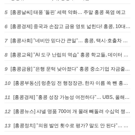
5
[홍콩날씨] 태풍 '돌핀' 세력 약화… 주말 홍콩 폭염 예고
6
[홍콩경제] 중국과 손잡고 금융 영토 넓힌다! 홍콩, 10대 신규 정책 발표
7
[홍콩사회] "네비만 믿다간 큰일"… 홍콩, 택시·호출차 통합 시험 도입하며 규제 본격화
8
[홍콩교육] "AI 도구 난립의 역습" 홍콩 학교들, 데이터 고립에 교육 효과 평가 비상
9
[홍콩금융] "은행 문턱 낮아졌다" 홍콩 중소기업 자금줄 숨통 트이나… HKMA "2분기 신용 조건 안정적"
10
[홍콩부동산] 렁춘잉 전 행정장관, 한자 이름 쏙 뺀 홍콩 고급 아파트 단지들에 쓴소리
11
[홍콩경제] "홍콩 성장 가능성 여전하다"… UBS, 올해 홍콩 GDP 성장률 전망치 4.5%로 대폭 상향
12
[홍콩뉴스] 샤넬 명품 700여 개 몰래 빼돌려 수십억 챙긴 직원 4년~7년형 선고
13
[홍콩정치] "의원 발언 횟수로 평가? 말도 안 된다"… 홍콩 입법회 의장의 일침