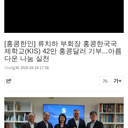
[홍콩한인] 류치하 부회장 홍콩한국국
제학교(KIS) 42만 홍콩달러 기부...아름
다운 나눔 실천
기사입력 2026.04.24 17:56
가+
가-