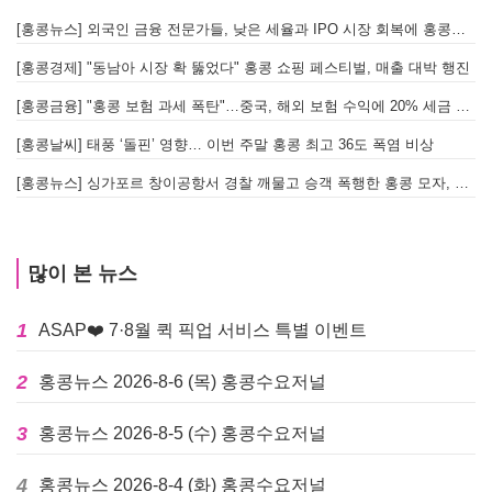
[홍콩뉴스] 외국인 금융 전문가들, 낮은 세율과 IPO 시장 회복에 홍콩으로 '대거 복귀'
[
[홍콩경제] "동남아 시장 확 뚫었다" 홍콩 쇼핑 페스티벌, 매출 대박 행진
[홍콩금융] "홍콩 보험 과세 폭탄"…중국, 해외 보험 수익에 20% 세금 부과로 관련주 급락
[홍콩날씨] 태풍 ‘돌핀’ 영향… 이번 주말 홍콩 최고 36도 폭염 비상
홍
[홍콩뉴스] 싱가포르 창이공항서 경찰 깨물고 승객 폭행한 홍콩 모자, 결국 감옥행
투
많이 본 뉴스
1
ASAP❤️ 7·8월 퀵 픽업 서비스 특별 이벤트
2
홍콩뉴스 2026-8-6 (목) 홍콩수요저널
3
홍콩뉴스 2026-8-5 (수) 홍콩수요저널
4
홍콩뉴스 2026-8-4 (화) 홍콩수요저널