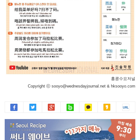
홍콩수요저널
Copyright ⓒ sooyo@wednesdayjournal.net & hksooyo.com