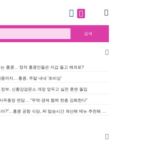
검색
타는 홍콩... 정작 홍콩인들은 지갑 들고 해외로?
[홍콩생활] MTR
풍까지... 홍콩, 주말 내내 '초비상'
[홍콩법률] "법이
.홍콩 정부, 신황강검문소 개장 앞두고 실전 훈련 돌입
안 사무총장 면담… "무역·경제 협력 한층 강화한다"
[홍콩안전] 정관오
[홍콩공항] "비행기 놓칠까 봐 조마조마?"…홍콩 공항 식당, AI 탑승시간 계산해 메뉴 추천해 준다
홍콩뉴스 2026-8