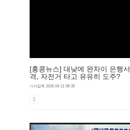
[홍콩뉴스] 대낮에 완차이 은행서
격, 자전거 타고 유유히 도주?
기사입력 2026.04.11 09:30