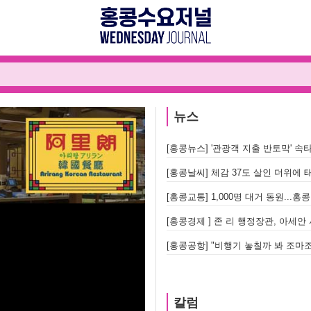
뉴스
[홍콩뉴스] '관광객 지출 반토막' 속
[홍콩날씨] 체감 37도 살인 더위에 태
[홍콩교통] 1,000명 대거 동원..
[홍콩경제 ] 존 리 행정장관, 아세
칼럼