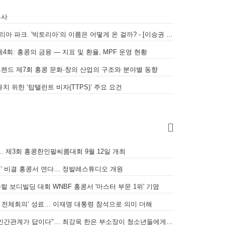
목사
빅토리아 하버, 빅토리아 피크, 빅토리아 파크. '빅토리아’의 이름은 어떻게 온 걸까? - [이승권 원장의 생활칼럼]
4회: 홍콩의 금융 — 지표 및 환율, MPF 운영 현황
트렌드 제7회 홍콩 문화·창의 산업의 구조와 분야별 동향
치 위한 ‘탑탤런트 비자(TTPS)’ 주요 요건
… 제3회 홍콩한인팔씨름대회 9월 12일 개최
[홍콩한인] 민주
발레’ 비결 홍콩서 연다… 정발레스튜디오 개원
럴 보디빌딩 대회 WNBF 홍콩서 '마스터 부문 1위' 기염
시아 전체회의’ 성료… 이재명 대통령 참석으로 의미 더해
[인터뷰] "불확실한 미래, 성실함과 인간관계가 답이다"… 최강욱 한은 부소장이 청소년들에게 전하는 응원