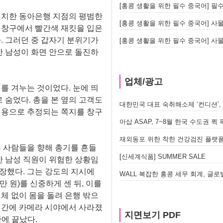
[홍콩 생활을 위한 필수 중국어] 필수 어
)에 위치한 동아은행 지점의 평범한
[홍콩 생활을 위한 필수 중국어] 사물
 창구에서 빨간색 재킷을 입은
. 그러던 중 갑자기 분위기가
[홍콩 생활을 위한 필수 중국어] 사물
한 남성이 화면 안으로 돌진하
업체/광고
를 겨누는 것이었다. 눈에 띄
 숨었다. 총을 본 옆의 고객도
대한민국 대표 숙취해소제 ‘컨디션’,
내용으로 추정되는 쪽지를 창구
아삽 ASAP, 7~8월 한국 수도권 
재외동포 위한 착한 건강검진 플랫폼 
른 사람들을 향해 총기를 흔들
[신세계식품] SUMMER SALE
한 남성 직원이 위험한 상황임
장했다. 그는 강도의 지시에
4만 원)를 신중하게 센 뒤, 이를
체 없이 몸을 돌려 은행 밖으
식간에 카메라 시야에서 사라졌
지면보기 PDF
만에 끝났다.