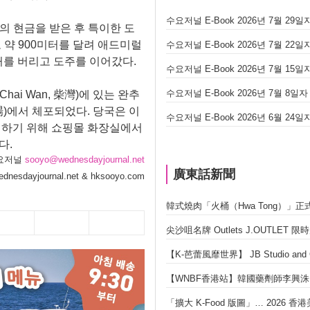
수요저널 E-Book 2026년 7월 29일자 
러의 현금을 받은 후 특이한 도
 약 900미터를 달려 애드미럴
수요저널 E-Book 2026년 7월 22일자 
 자전거를 버리고 도주를 이어갔다.
수요저널 E-Book 2026년 7월 15일자 
수요저널 E-Book 2026년 7월 8일자 (
i Wan, 柴灣)에 있는 완추
環翠商場)에서 체포되었다. 당국은 이
수요저널 E-Book 2026년 6월 24일자 
피하기 위해 쇼핑몰 화장실에서
다.
요저널
sooyo@wednesdayjournal.net
廣東話新聞
dnesdayjournal.net & hksooyo.com
韓式燒肉「火桶（Hwa Tong）」
尖沙咀名牌 Outlets J.OUTLET 
【K-芭蕾風靡世界】 JB Studio 
【WNBF香港站】韓國藥劑師李興洙 勇
「擴大 K-Food 版圖」… 2026 