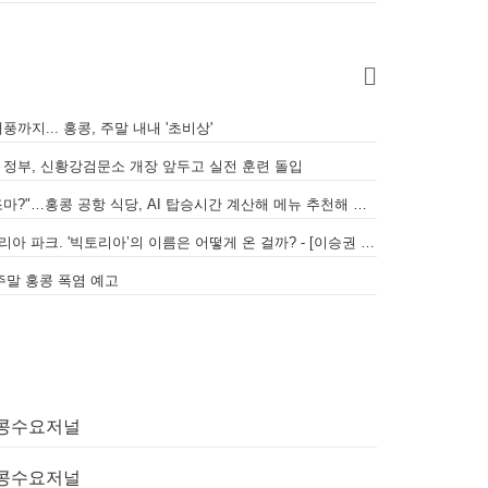
풍까지... 홍콩, 주말 내내 '초비상'
.홍콩 정부, 신황강검문소 개장 앞두고 실전 훈련 돌입
[홍콩공항] "비행기 놓칠까 봐 조마조마?"…홍콩 공항 식당, AI 탑승시간 계산해 메뉴 추천해 준다
빅토리아 하버, 빅토리아 피크, 빅토리아 파크. '빅토리아’의 이름은 어떻게 온 걸까? - [이승권 원장의 생활칼럼]
 주말 홍콩 폭염 예고
 홍콩수요저널
 홍콩수요저널