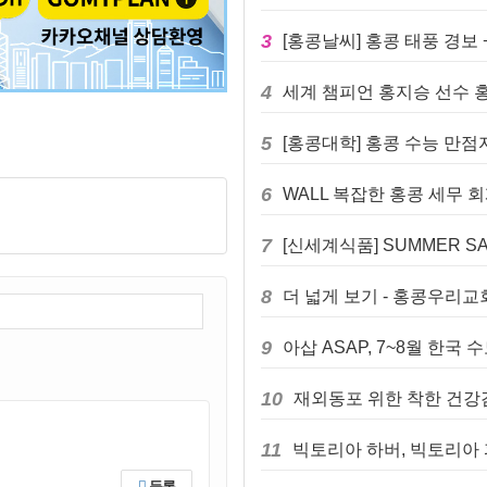
3
[홍콩날씨] 홍콩 태풍 경보 
4
5
[홍콩대학] 홍콩 수능 만점
6
7
[신세계식품] SUMMER SA
8
더 넓게 보기 - 홍콩우리교
9
아삽 ASAP, 7~8월 한국
10
재외동포 위한 착한 건강검
11
등록