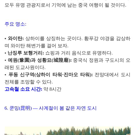
모두 유명 관광지로서 기억에 남는 중국 여행이 될 것이다.
주요 명소:
•
와이탄:
상하이를 상징하는 곳이다. 황푸강 야경을 감상하
며 와이탄 해변가를 걸어 보자.
•
난징루 보행거리:
쇼핑과 거리 음식으로 유명하다.
•
예원(豫園)과 성황묘(城隍廟):
중국식 정원과 구도시의 오
래된 도교사원이다.
•
푸동 신구역(상하이 타워·진마오 타워):
전망대에서 도시
전체를 조망할 수 있다.
고속철 소요 시간:
약 8시간
6. 쿤밍(昆明) — 사계절이 봄 같은 자연 도시