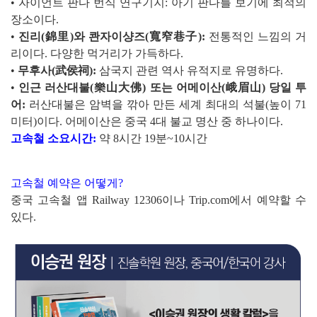
•
자이언트 판다 번식 연구기지: 아기 판다를 보기에 최적의
장소이다.
•
진리(錦里)와 콴자이샹즈(寬窄巷子):
전통적인 느낌의 거
리이다. 다양한 먹거리가 가득하다.
•
무후사(武侯祠):
삼국지 관련 역사 유적지로 유명하다.
•
인근 러산대불(樂山大佛) 또는 어메이산(峨眉山) 당일 투
어:
러산대불은 암벽을 깎아 만든 세계 최대의 석불(높이 71
미터)이다. 어메이산은 중국 4대 불교 명산 중 하나이다.
고속철 소요시간:
약 8시간 19분~10시간
고속철 예약은 어떻게?
중국 고속철 앱 Railway 12306이나 Trip.com에서 예약할 수
있다.