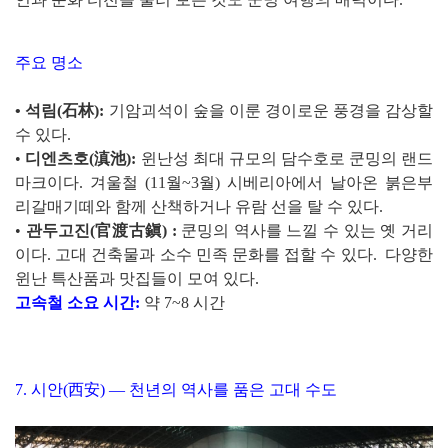
주요 명소
•
석림(石林):
기암괴석이 숲을 이룬 경이로운 풍경을 감상할
수 있다.
•
디엔츠호(滇池):
윈난성 최대 규모의 담수호로 쿤밍의 랜드
마크이다. 겨울철 (11월~3월) 시베리아에서 날아온 붉은부
리갈매기떼와 함께 산책하거나 유람 선을 탈 수 있다.
•
관두고진(官渡古鎭) :
쿤밍의 역사를 느낄 수 있는 옛 거리
이다. 고대 건축물과 소수 민족 문화를 접할 수 있다. 다양한
윈난 특산품과 맛집들이 모여 있다.
고속철 소요 시간:
약 7~8 시간
7. 시안(西安) — 천년의 역사를 품은 고대 수도