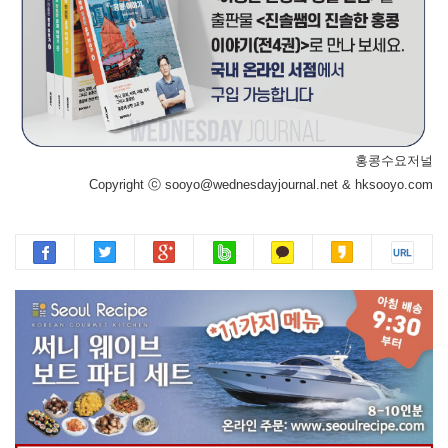
홍콩수요저널
Copyright ⓒ sooyo@wednesdayjournal.net & hksooyo.com