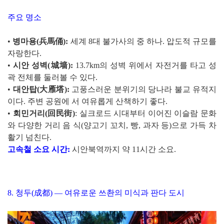
주요 명소
•
병마용(兵馬俑):
세계 8대 불가사의 중 하나. 압도적 규모를
자랑한다.
•
시안 성벽(城墙):
13.7km의 성벽 위에서 자전거를 타고 성
곽 전체를 둘러볼 수 있다.
•
대안탑(大雁塔):
고풍스러운 분위기의 당나라 불교 유적지
이다. 주변 공원에 서 여유롭게 산책하기 좋다.
•
회민거리(回民街)
: 실크로드 시대부터 이어진 이슬람 문화
와 다양한 거리 음 식(양고기 꼬치, 빵, 과자 등)으로 가득 차
활기 넘친다.
고속철 소요 시간:
시안북역까지 약 11시간 소요.
8. 청두(成都) — 여유로운 쓰촨의 미식과 판다 도시