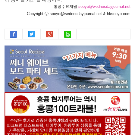
홍콩수요저널
sooyo@wednesdayjournal.net
Copyright ⓒ sooyo@wednesdayjournal.net & hksooyo.com