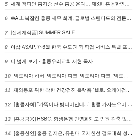
5
세계 챔피언 홍지승 선수 홍콩 온다… 제3회 홍콩한인팔씨름대회 9월 12일 개최
6
WALL 복잡한 홍콩 세무 회계, 글로벌 스탠다드의 전문가들이 답을 드립니다! - 법인설립, 회계, 감사
7
[신세계식품] SUMMER SALE
8
아삽 ASAP, 7~8월 한국 수도권 퀵 픽업 서비스 특별 프로모션 실시
9
더 넓게 보기 - 홍콩우리교회 서현 목사
10
빅토리아 하버, 빅토리아 피크, 빅토리아 파크. '빅토리아’의 이름은 어떻게 온 걸까? - [이승권 원장의 생활칼럼]
11
재외동포 위한 착한 건강검진 플랫폼 ‘헬로, 오케이검진’ 서비스 개시
12
[홍콩사회] "가뜩이나 빚더미인데..." 홍콩 가사도우미 대출 전면 금지 촉구
13
[홍콩금융] HSBC, 항셍은행 민영화돼도 인원 감축 없다... 독립 브랜드 유지
14
[홍콩한인] 홍콩 김지은, 유원대 국제친선 검도대회 성인단체전 우승