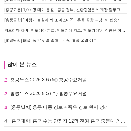
[홍콩교통] 1,000명 대거 동원...홍콩 정부, 신황강검문소 개장 앞두고 실전 훈련 돌입
[홍콩공항] "비행기 놓칠까 봐 조마조마?"…홍콩 공항 식당, AI 탑승시간 계산해 메뉴 추천해 준다
빅토리아 하버, 빅토리아 피크, 빅토리아 파크. '빅토리아’의 이름은 어떻게 온 걸까? - [이승권 원장의 생활칼럼]
[홍콩날씨] 태풍 '돌핀' 세력 약화… 주말 홍콩 폭염 예고
많이 본 뉴스
1
홍콩뉴스 2026-8-6 (목) 홍콩수요저널
2
홍콩뉴스 2026-8-5 (수) 홍콩수요저널
3
[홍콩날씨] 홍콩 태풍 경보 + 폭우 경보 완벽 정리
4
[홍콩대학] 홍콩 수능 만점자 12명 전원 홍콩 중문대 의대 진학