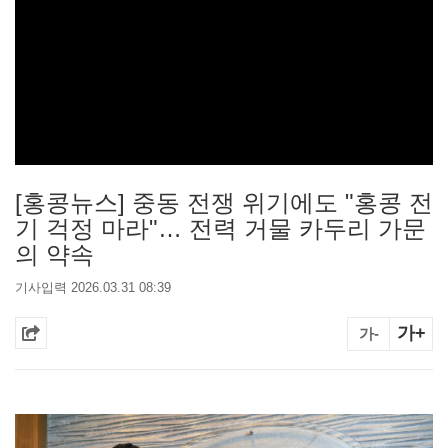
[홍콩뉴스] 중동 전쟁 위기에도 "홍콩 전
기 걱정 마라"… 전력 거물 카두리 가문
의 약속
기사입력 2026.03.31 08:39
가+
가-