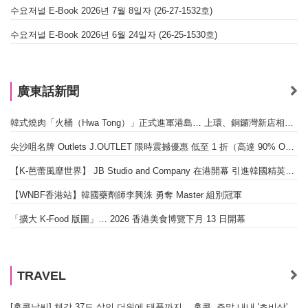
수요저널 E-Book 2026년 7월 8일자 (26-27-1532호)
수요저널 E-Book 2026년 6월 24일자 (26-25-1530호)
廣東話新聞
韓式燒肉「火桶（Hwa Tong）」正式進軍港島… 上環、銅鑼灣新店相繼開幕
尖沙咀名牌 Outlets J.OUTLET 限時震撼優惠 低至 1 折（高達 90% OFF）
【K-芭蕾風靡世界】 JB Studio and Company 在港開幕 引進韓國精英芭蕾教育系統
【WNBF香港站】韓國藥劑師李興洙 勇奪 Master 組別冠軍
「擴大 K-Food 版圖」… 2026 香港美食博覽下月 13 日開幕
TRAVEL
[홍콩날씨] 체감 37도 살인 더위에 태풍까지... 홍콩, 주말 내내 '초비상'