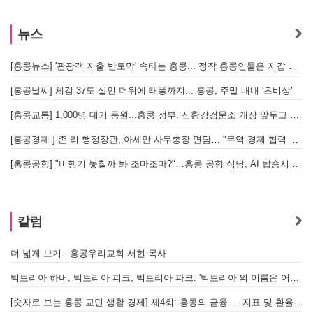
뉴스
[홍콩뉴스] '관광객 지출 반토막' 속타는 홍콩... 정작 홍콩인들은 지갑 들고 해외로?
[
[홍콩날씨] 체감 37도 살인 더위에 태풍까지... 홍콩, 주말 내내 '초비상'
[
[홍콩교통] 1,000명 대거 동원...홍콩 정부, 신황강검문소 개장 앞두고 실전 훈련 돌입
[홍콩경제 ] 존 리 행정장관, 아세안 사무총장 면담… "무역·경제 협력 한층 강화한다"
[홍콩공항] "비행기 놓칠까 봐 조마조마?"…홍콩 공항 식당, AI 탑승시간 계산해 메뉴 추천해 준다
홍
칼럼
더 넓게 보기 - 홍콩우리교회 서현 목사
빅토리아 하버, 빅토리아 피크, 빅토리아 파크. '빅토리아’의 이름은 어떻게 온 걸까? - [이승권 원장의 생활칼럼]
[숫자로 보는 홍콩 교민 생활 경제] 제4회: 홍콩의 금융 — 지표 및 환율, MPF 운영 현황