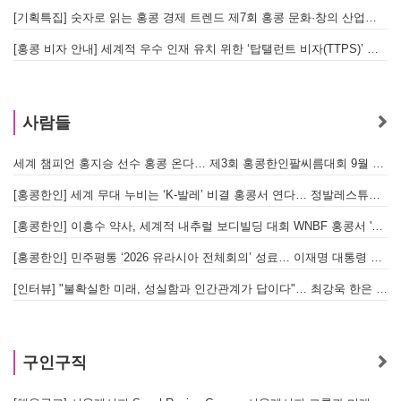
[기획특집] 숫자로 읽는 홍콩 경제 트렌드 제7회 홍콩 문화·창의 산업의 구조와 분야별 동향
[홍콩 비자 안내] 세계적 우수 인재 유치 위한 ‘탑탤런트 비자(TTPS)’ 주요 요건
사람들
세계 챔피언 홍지승 선수 홍콩 온다… 제3회 홍콩한인팔씨름대회 9월 12일 개최
[
[홍콩한인] 세계 무대 누비는 ‘K-발레’ 비결 홍콩서 연다… 정발레스튜디오 개원
[홍콩한인] 이흥수 약사, 세계적 내추럴 보디빌딩 대회 WNBF 홍콩서 '마스터 부문 1위' 기염
[홍콩한인] 민주평통 ‘2026 유라시아 전체회의’ 성료… 이재명 대통령 참석으로 의미 더해
[인터뷰] "불확실한 미래, 성실함과 인간관계가 답이다"… 최강욱 한은 부소장이 청소년들에게 전하는 응원
구인구직