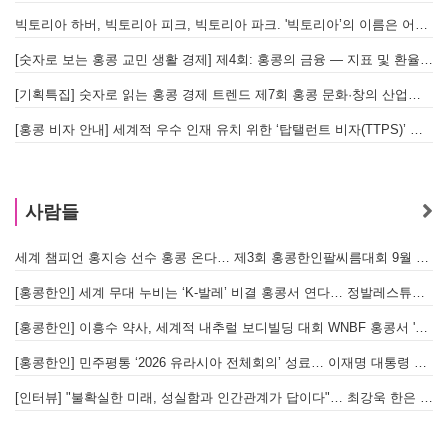
빅토리아 하버, 빅토리아 피크, 빅토리아 파크. '빅토리아’의 이름은 어떻게 온 걸까? - [이승권 원장의 생활칼럼]
[숫자로 보는 홍콩 교민 생활 경제] 제4회: 홍콩의 금융 — 지표 및 환율, MPF 운영 현황
[기획특집] 숫자로 읽는 홍콩 경제 트렌드 제7회 홍콩 문화·창의 산업의 구조와 분야별 동향
[홍콩 비자 안내] 세계적 우수 인재 유치 위한 ‘탑탤런트 비자(TTPS)’ 주요 요건
사람들
세계 챔피언 홍지승 선수 홍콩 온다… 제3회 홍콩한인팔씨름대회 9월 12일 개최
[
[홍콩한인] 세계 무대 누비는 ‘K-발레’ 비결 홍콩서 연다… 정발레스튜디오 개원
[홍콩한인] 이흥수 약사, 세계적 내추럴 보디빌딩 대회 WNBF 홍콩서 '마스터 부문 1위' 기염
[홍콩한인] 민주평통 ‘2026 유라시아 전체회의’ 성료… 이재명 대통령 참석으로 의미 더해
[인터뷰] "불확실한 미래, 성실함과 인간관계가 답이다"… 최강욱 한은 부소장이 청소년들에게 전하는 응원