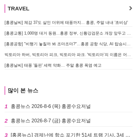
TRAVEL
[홍콩날씨] 체감 37도 살인 더위에 태풍까지... 홍콩, 주말 내내 '초비상'
[홍콩교통] 1,000명 대거 동원...홍콩 정부, 신황강검문소 개장 앞두고 실전 훈련 돌입
[홍콩공항] "비행기 놓칠까 봐 조마조마?"…홍콩 공항 식당, AI 탑승시간 계산해 메뉴 추천해 준다
빅토리아 하버, 빅토리아 피크, 빅토리아 파크. '빅토리아’의 이름은 어떻게 온 걸까? - [이승권 원장의 생활칼럼]
[홍콩날씨] 태풍 '돌핀' 세력 약화… 주말 홍콩 폭염 예고
많이 본 뉴스
1
홍콩뉴스 2026-8-6 (목) 홍콩수요저널
2
홍콩뉴스 2026-8-7 (금) 홍콩수요저널
3
[홍콩뉴스] 경제난에 항소 포기한 51세 트램 기사, 3세 여아 치사 혐의로 '4주 감옥행'