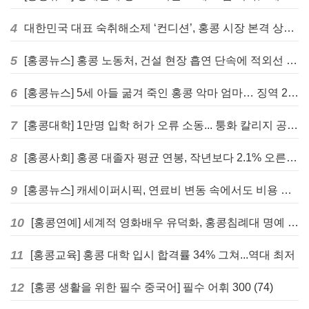
4
대한민국 대표 숙취해소제 ‘컨디션’, 홍콩 시장 본격 상륙… 왓슨스 입점 기념 할인 행사 진행
5
[홍콩뉴스] 홍콩 노동처, 건설 현장 흡연 단속에 적외선 드론 투입 검토
6
[홍콩뉴스] 5세 아들 굶겨 죽인 홍콩 악마 엄마… 징역 22년 중형 선고
7
[홍콩대학] 1만명 입학 허가 오류 소동... 퉁화 칼리지 공식 사과
8
[홍콩사회] 홍콩 대졸자 평균 연봉, 작년보다 2.1% 오른 33만 6천 홍콩달러 기록
9
[홍콩뉴스] 캐세이퍼시픽, 연료비 변동 속에서도 비용 절감 위한 감편 계획 없어
10
[홍콩연예] 세계적 영화배우 유덕화, 홍콩침례대 명예 박사 학위 받는다
11
[홍콩교육] 홍콩 대학 입시 합격률 34% 그쳐...역대 최저
12
[홍콩 생활을 위한 필수 중국어] 필수 어휘 300 (74)