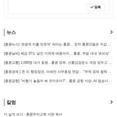
등록
뉴스
[홍콩뉴스] '관광객 지출 반토막' 속타는 홍콩... 정작 홍콩인들은 지갑 들고 해외로?
[
[홍콩날씨] 체감 37도 살인 더위에 태풍까지... 홍콩, 주말 내내 '초비상'
[
[홍콩교통] 1,000명 대거 동원...홍콩 정부, 신황강검문소 개장 앞두고 실전 훈련 돌입
[홍콩경제 ] 존 리 행정장관, 아세안 사무총장 면담… "무역·경제 협력 한층 강화한다"
[홍콩공항] "비행기 놓칠까 봐 조마조마?"…홍콩 공항 식당, AI 탑승시간 계산해 메뉴 추천해 준다
홍
칼럼
더 넓게 보기 - 홍콩우리교회 서현 목사