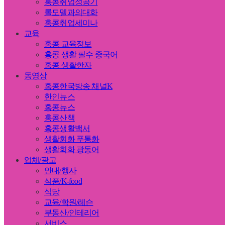
홍콩취업성공기
롤모델과의대화
홍콩취업세미나
교육
홍콩 교육정보
홍콩 생활 필수 중국어
홍콩 생활한자
동영상
홍콩한국방송 채널K
한인뉴스
홍콩뉴스
홍콩산책
홍콩생활백서
생활회화 푸통화
생활회화 광동어
업체/광고
안내/행사
식품/K-food
식당
교육/학원/레슨
부동산/인테리어
서비스