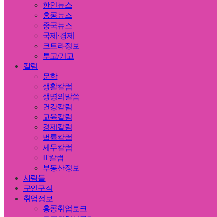
한인뉴스
홍콩뉴스
중국뉴스
국제·경제
코트라정보
투고/기고
칼럼
문학
생활칼럼
생명의말씀
건강칼럼
교육칼럼
경제칼럼
법률칼럼
세무칼럼
IT칼럼
부동산정보
사람들
구인구직
취업정보
홍콩취업토크