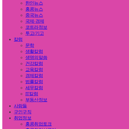
한인뉴스
홍콩뉴스
중국뉴스
국제·경제
코트라정보
투고/기고
칼럼
문학
생활칼럼
생명의말씀
건강칼럼
교육칼럼
경제칼럼
법률칼럼
세무칼럼
IT칼럼
부동산정보
사람들
구인구직
취업정보
홍콩취업토크