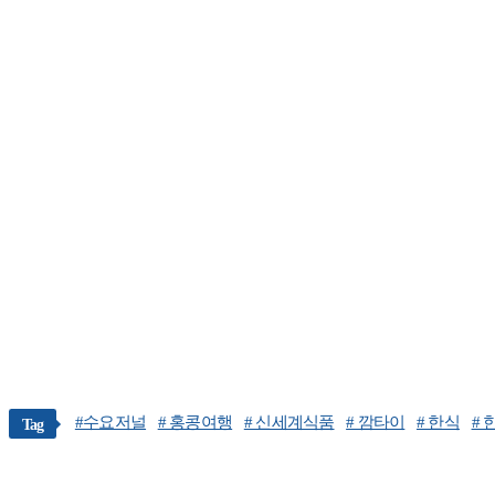
#수요저널
# 홍콩여행
# 신세계식품
# 깜타이
# 한식
# 
Tag