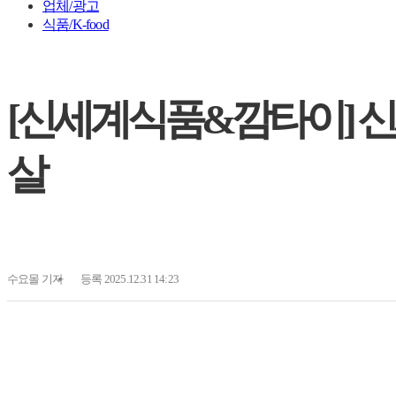
업체/광고
식품/K-food
[신세계식품&깜타이] 신
살
수요몰
기자
등록 2025.12.31 14:23