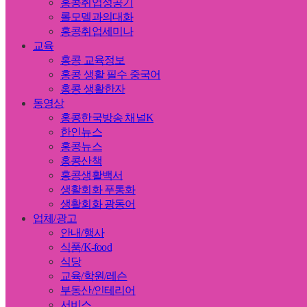
홍콩취업성공기
롤모델과의대화
홍콩취업세미나
교육
홍콩 교육정보
홍콩 생활 필수 중국어
홍콩 생활한자
동영상
홍콩한국방송 채널K
한인뉴스
홍콩뉴스
홍콩산책
홍콩생활백서
생활회화 푸통화
생활회화 광동어
업체/광고
안내/행사
식품/K-food
식당
교육/학원/레슨
부동산/인테리어
서비스