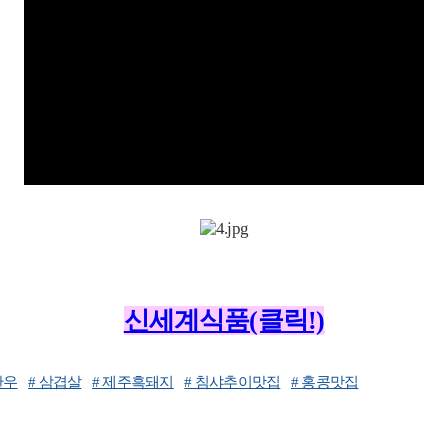
신세계식품(클릭!)
한우
# 삼겹살
# 제주흑돼지
# 침샤추이맛집
# 홍콩맛집