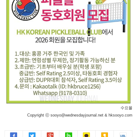
수요몰
Copyright ⓒ sooyo@wednesdayjournal.net & hksooyo.com