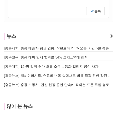
등록
뉴스
[홍콩사회] 홍콩 대졸자 평균 연봉, 작년보다 2.1% 오른 33만 6천 홍콩달러 기록
[
[홍콩교육] 홍콩 대학 입시 합격률 34% 그쳐...역대 최저
[홍콩대학] 1만명 입학 허가 오류 소동... 퉁화 칼리지 공식 사과
[
[홍콩뉴스] 캐세이퍼시픽, 연료비 변동 속에서도 비용 절감 위한 감편 계획 없어
[
[홍콩뉴스] 홍콩 노동처, 건설 현장 흡연 단속에 적외선 드론 투입 검토
[
많이 본 뉴스