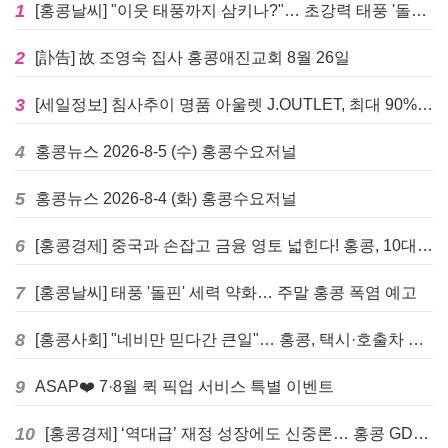
1
[홍콩날씨] "이웃 태풍까지 삼키나?"… 초강력 태풍 '돌핀' 세력 재확장
2
[訃告] 故 조영숙 집사 홍콩애진교회 8월 26일
3
[세일정보] 침사추이 명품 아울렛 J.OUTLET, 최대 90% 빅 세일 진행
4
홍콩뉴스 2026-8-5 (수) 홍콩수요저널
5
홍콩뉴스 2026-8-4 (화) 홍콩수요저널
6
[홍콩경제] 중국과 손잡고 금융 영토 넓힌다! 홍콩, 10대 신규 정책 발표
7
[홍콩날씨] 태풍 '돌핀' 세력 약화… 주말 홍콩 폭염 예고
8
[홍콩사회] "네비만 믿다간 큰일"… 홍콩, 택시·호출차 통합 시험 도입하며 규제 본격화
9
ASAP❤️ 7·8월 퀵 픽업 서비스 특별 이벤트
10
[홍콩경제] ‘역대급’ 재정 성장에도 신중론… 홍콩 GDP 전망 상향 속 “지정학적 리스크 경계”