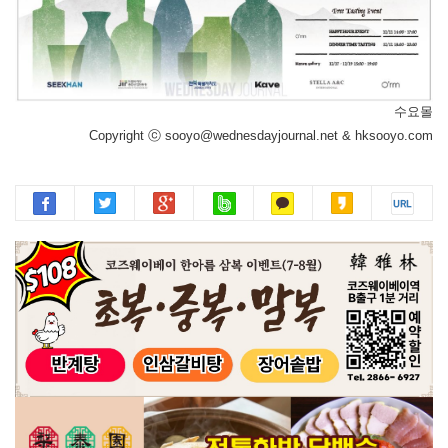
수요몰
Copyright ⓒ sooyo@wednesdayjournal.net & hksooyo.com