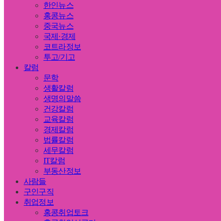
한인뉴스
홍콩뉴스
중국뉴스
국제·경제
코트라정보
투고/기고
칼럼
문학
생활칼럼
생명의말씀
건강칼럼
교육칼럼
경제칼럼
법률칼럼
세무칼럼
IT칼럼
부동산정보
사람들
구인구직
취업정보
홍콩취업토크