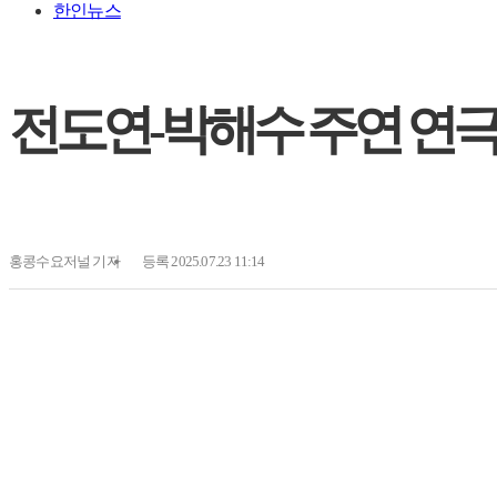
한인뉴스
전도연-박해수 주연 연극 '
홍콩수요저널
기자
등록 2025.07.23 11:14