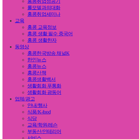
홍콩취업성공기
롤모델과의대화
홍콩취업세미나
교육
홍콩 교육정보
홍콩 생활 필수 중국어
홍콩 생활한자
동영상
홍콩한국방송 채널K
한인뉴스
홍콩뉴스
홍콩산책
홍콩생활백서
생활회화 푸통화
생활회화 광동어
업체/광고
안내/행사
식품/K-food
식당
교육/학원/레슨
부동산/인테리어
서비스