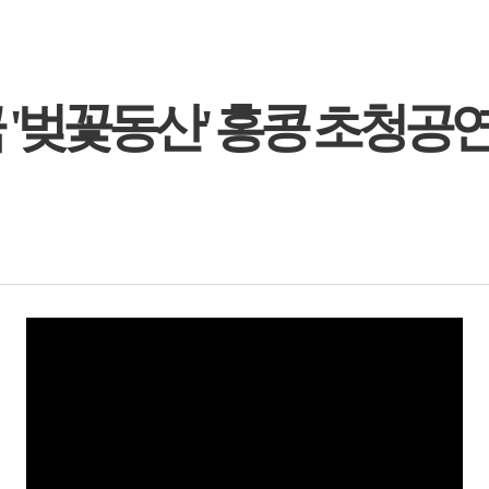
벚꽃동산' 홍콩 초청공연..9