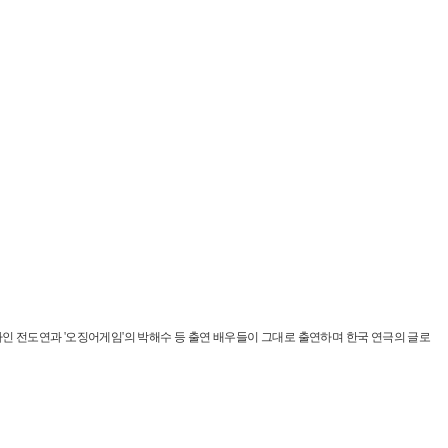
주연상 수상자인 전도연과 '오징어게임'의 박해수 등 출연 배우들이 그대로 출연하며 한국 연극의 글로