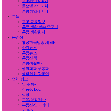
홍콩취업성공기
롤모델과의대화
홍콩취업세미나
교육
홍콩 교육정보
홍콩 생활 필수 중국어
홍콩 생활한자
동영상
홍콩한국방송 채널K
한인뉴스
홍콩뉴스
홍콩산책
홍콩생활백서
생활회화 푸통화
생활회화 광동어
업체/광고
안내/행사
식품/K-food
식당
교육/학원/레슨
부동산/인테리어
서비스