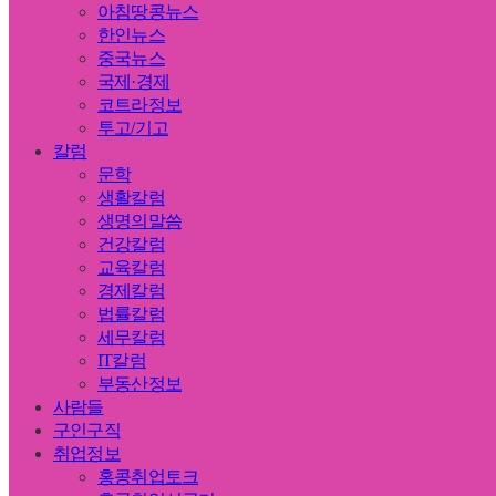
아침땅콩뉴스
한인뉴스
중국뉴스
국제·경제
코트라정보
투고/기고
칼럼
문학
생활칼럼
생명의말씀
건강칼럼
교육칼럼
경제칼럼
법률칼럼
세무칼럼
IT칼럼
부동산정보
사람들
구인구직
취업정보
홍콩취업토크