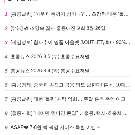
1
[홍콩날씨] "이웃 태풍까지 삼키나?"… 초강력 태풍 '돌핀' 세력 재확장
2
[訃告] 故 조영숙 집사 홍콩애진교회 8월 26일
3
[세일정보] 침사추이 명품 아울렛 J.OUTLET, 최대 90% 빅 세일 진행
4
홍콩뉴스 2026-8-5 (수) 홍콩수요저널
5
홍콩뉴스 2026-8-4 (화) 홍콩수요저널
6
[홍콩경제] 중국과 손잡고 금융 영토 넓힌다! 홍콩, 10대 신규 정책 발표
7
[홍콩날씨] 태풍 '돌핀' 세력 약화… 주말 홍콩 폭염 예고
8
[홍콩사회] "네비만 믿다간 큰일"… 홍콩, 택시·호출차 통합 시험 도입하며 규제 본격화
9
ASAP❤️ 7·8월 퀵 픽업 서비스 특별 이벤트