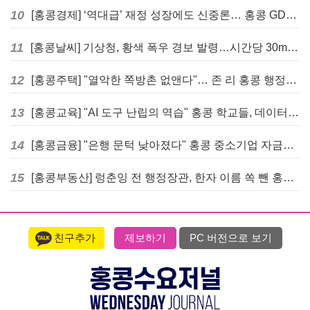
10
[홍콩경제] ‘역대급’ 재정 성장에도 신중론… 홍콩 GDP 전망 상향 속 “지정학적 리스크 경계”
11
[홍콩날씨] 기상청, 황색 폭우 경보 발령…시간당 30mm 이상 강우 예보
12
[홍콩주택] "열악한 쪽방촌 없앤다"… 존 리 홍콩 행정장관, 4년 내 단계적 폐지 선언
13
[홍콩교육] "AI 도구 난립의 역습" 홍콩 학교들, 데이터 고립에 교육 효과 평가 비상
14
[홍콩금융] "은행 문턱 낮아졌다" 홍콩 중소기업 자금줄 숨통 트이나… HKMA "2분기 신용 조건 안정적"
15
[홍콩부동산] 렁춘잉 전 행정장관, 한자 이름 쏙 뺀 홍콩 고급 아파트 단지들에 쓴소리
친구추가
제보하기
PC 버전으로 보기