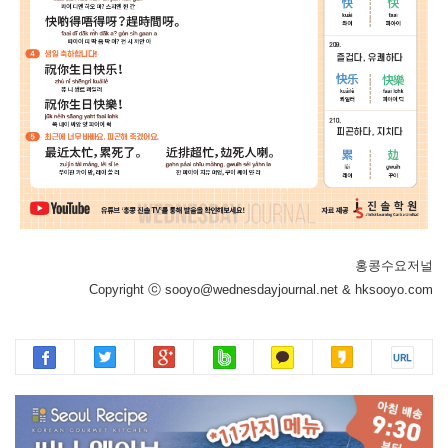
홍콩수요저널
Copyright ⓒ sooyo@wednesdayjournal.net & hksooyo.com