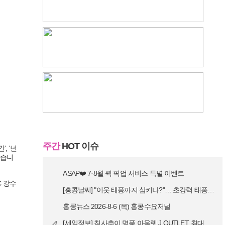
주간
HOT 이슈
, '넌
었습니
ASAP❤️ 7·8월 퀵 픽업 서비스 특별 이벤트
C 강수
[홍콩날씨] "이웃 태풍까지 삼키나?"… 초강력 태풍 '돌핀' 세력 재확…
홍콩뉴스 2026-8-6 (목) 홍콩수요저널
4
[세일정보] 침사추이 명품 아울렛 J.OUTLET, 최대 90% 빅 세일…