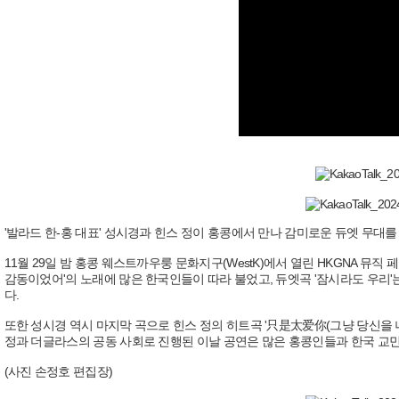
'발라드 한-홍 대표' 성시경과 힌스 정이 홍콩에서 만나 감미로운 듀엣 무대
11월 29일 밤 홍콩 웨스트까우룽 문화지구(WestK)에서 열린 HKGNA 뮤직
감동이었어'의 노래에 많은 한국인들이 따라 불었고, 듀엣곡 '잠시라도 우리
다.
또한 성시경 역시 마지막 곡으로 힌스 정의 히트곡 '只是太爱你(그냥 당신을 
정과 더글라스의 공동 사회로 진행된 이날 공연은 많은 홍콩인들과 한국 교민
(사진 손정호 편집장)