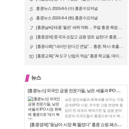
5
홍콩뉴스 2026-8-5 (수) 홍콩수요저널
6
홍콩뉴스 2026-8-4 (화) 홍콩수요저널
7
[홍콩날씨] 태풍 '돌핀' 세력 약화… 주말 홍콩 폭염 예고
8
[홍콩경제] 중국과 손잡고 금융 영토 넓힌다! 홍콩, 10대 신규 정책 …
9
[홍콩사회] "네비만 믿다간 큰일"… 홍콩, 택시·호출차 통합 시험 도입…
10
[홍콩교육] "AI 도구 난립의 역습" 홍콩 학교들, 데이터 고립에 교육…
뉴스
[홍콩뉴스] 외국인 금융 전문가들, 낮은 세율과 IPO 시장 회복에 홍콩…
낮은 법인세율과 회복세를 보이는 기업
공개(IPO) 시장, 우수한 고용 전망에 힘
입어 전 세계의 백색가전 및 금융 분야
전문직 외국인들이 홍콩으로 대거 복귀
하고 있다고 성...
[홍콩경제] "동남아 시장 확 뚫었다" 홍콩 쇼핑 페스티벌, 매출 대박 …