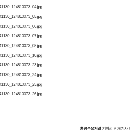
홍콩수요저널
기자
의 전체기사 