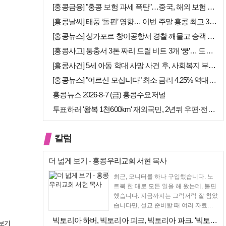
[홍콩금융] "홍콩 보험 과세 폭탄"…중국, 해외 보험 수익에 20% 세…
[홍콩날씨] 태풍 ‘돌핀’ 영향… 이번 주말 홍콩 최고 36도 폭염 비상
[홍콩뉴스] 싱가포르 창이공항서 경찰 깨물고 승객 폭행한 홍콩 모자, 결…
[홍콩사고] 퉁충서 3톤 짜리 드릴 비트 3개 ‘쿵’… 도로 파손·교통 …
[홍콩사건] 5세 아동 학대 사망 사건 후, 사회복지 부서에 내부 검토 …
[홍콩뉴스] "어르신 모십니다" 최소 금리 4.25% 역대급 혜택, 홍콩…
홍콩뉴스 2026-8-7 (금) 홍콩수요저널
투표하러 '왕복 1천600km' 재외국민, 2년뒤 우편·전자투표 할까
칼럼
더 넓게 보기 - 홍콩우리교회 서현 목사
최근, 모니터를 하나 구입했습니다. 노
트북 한 대로 모든 일을 해 왔는데, 불편
했습니다. 지금까지는 그럭저럭 잘 참았
습니다만, 설교 준비할 때 여러 자료를
펴 놓고 보다...
빅토리아 하버, 빅토리아 피크, 빅토리아 파크. '빅토리아’의 이름은 어…
보기