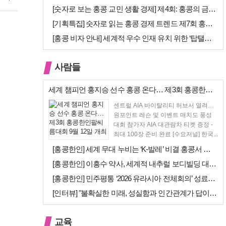
[숫자로 보는 홍콩 교민 생활 경제] 제4회: 홍콩의 금융 — 지표 및 …
[기획특집] 숫자로 읽는 홍콩 경제 트렌드 제7회 홍콩 문화·창의 산업…
[홍콩 비자 안내] 세계적 우수 인재 유치 위한 ‘탑탤런트 비자(TTPS…
사람들
세계 챔피언 홍지승 선수 홍콩 온다… 제3회 홍콩한인팔씨름대회 9월 12…
센트럴 AIA 바이탈리티 허브서 열려…
원포인트 레슨 및 이벤트 매치도 풍성
대회 참가자 AIA 대관람차 티켓 증정 -
최대 100장 준비 완료 [수요저널] 한국...
[홍콩한인] 세계 무대 누비는 ‘K-발레’ 비결 홍콩서 연다… 정발레스튜…
[홍콩한인] 이흥수 약사, 세계적 내추럴 보디빌딩 대회 WNBF 홍콩서 …
[홍콩한인] 민주평통 ‘2026 유라시아 전체회의’ 성료… 이재명 대통령…
[인터뷰] "불확실한 미래, 성실함과 인간관계가 답이다"… 최강욱 한은 …
교육