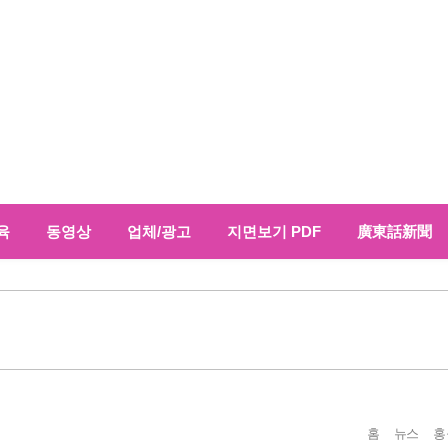
육
동영상
업체/광고
지면보기 PDF
廣東話新聞
홈
뉴스
홍