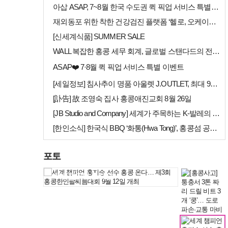
아삽 ASAP, 7~8월 한국 수도권 퀵 픽업 서비스 특별 프로모션 실시
재외동포 위한 착한 건강검진 플랫폼 ‘헬로, 오케이검진’ 서비스 개시
[신세계식품] SUMMER SALE
WALL 복잡한 홍콩 세무 회계, 글로벌 스탠다드의 전문가들이 답을 드립…
ASAP❤️ 7·8월 퀵 픽업 서비스 특별 이벤트
[세일정보] 침사추이 명품 아울렛 J.OUTLET, 최대 90% 빅 세일…
[訃告] 故 조영숙 집사 홍콩애진교회 8월 26일
[JB Studio and Company] 세계가 주목하는 K-발레의 비…
[한인소식] 한국식 BBQ ‘화통(Hwa Tong)’, 홍콩섬 공략 본격…
[홍콩날씨] "이웃…
포토
[홍콩사고] 퉁충서…
세계 챔피언 홍지승…
[홍콩날씨] "이웃…
[홍콩사고] 퉁충서…