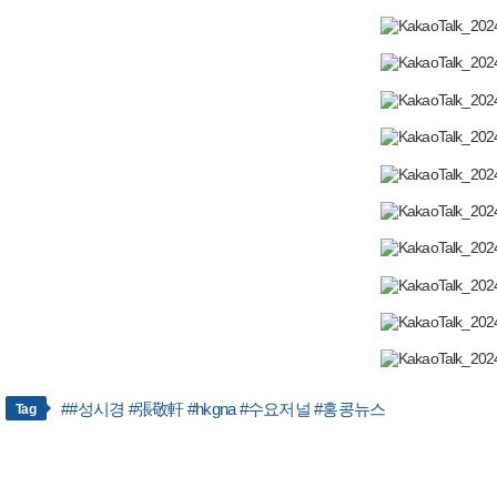
##성시경 #張敬軒 #hkgna #수요저널 #홍콩뉴스
Tag