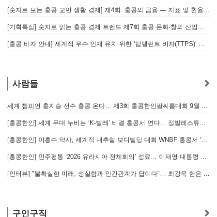
[숫자로 보는 홍콩 교민 생활 경제] 제4회: 홍콩의 금융 — 지표 및 환율, MPF 운영 현황
[기획특집] 숫자로 읽는 홍콩 경제 트렌드 제7회 홍콩 문화·창의 산업의 구조와 분야별 동향
[홍콩 비자 안내] 세계적 우수 인재 유치 위한 ‘탑탤런트 비자(TTPS)’ 주요 요건
사람들
세계 챔피언 홍지승 선수 홍콩 온다… 제3회 홍콩한인팔씨름대회 9월 12일 개최
[
[홍콩한인] 세계 무대 누비는 ‘K-발레’ 비결 홍콩서 연다… 정발레스튜디오 개원
[홍콩한인] 이흥수 약사, 세계적 내추럴 보디빌딩 대회 WNBF 홍콩서 '마스터 부문 1위' 기염
[홍콩한인] 민주평통 ‘2026 유라시아 전체회의’ 성료… 이재명 대통령 참석으로 의미 더해
[인터뷰] "불확실한 미래, 성실함과 인간관계가 답이다"… 최강욱 한은 부소장이 청소년들에게 전하는 응원
구인구직