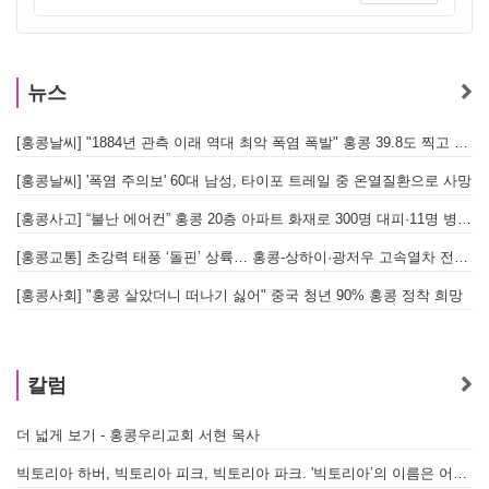
뉴스
[홍콩날씨] "1884년 관측 이래 역대 최악 폭염 폭발" 홍콩 39.8도 찍고 역대 최고 기록 경신
[홍콩날씨] '폭염 주의보' 60대 남성, 타이포 트레일 중 온열질환으로 사망
[홍콩사고] “불난 에어컨” 홍콩 20층 아파트 화재로 300명 대피·11명 병원 이송
[홍콩교통] 초강력 태풍 ‘돌핀’ 상륙… 홍콩-상하이·광저우 고속열차 전면 중단
[
[홍콩사회] "홍콩 살았더니 떠나기 싫어" 중국 청년 90% 홍콩 정착 희망
홍
칼럼
더 넓게 보기 - 홍콩우리교회 서현 목사
빅토리아 하버, 빅토리아 피크, 빅토리아 파크. '빅토리아’의 이름은 어떻게 온 걸까? - [이승권 원장의 생활칼럼]