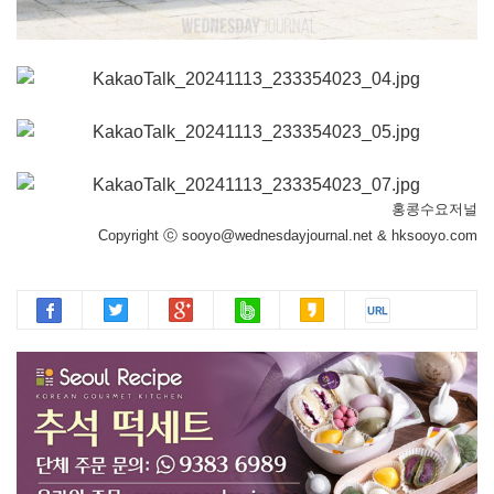
홍콩수요저널
Copyright ⓒ sooyo@wednesdayjournal.net & hksooyo.com