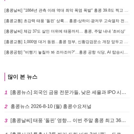
[홍콩날씨] "1884년 관측 이래 역대 최악 폭염 폭발" 홍콩 39.8도 찍고 역대 최고 기록 경신
[홍콩교통] 초강력 태풍 ‘돌핀’ 상륙… 홍콩-상하이·광저우 고속열차 전면 중단
[홍콩날씨] 체감 37도 살인 더위에 태풍까지... 홍콩, 주말 내내 '초비상'
[홍콩교통] 1,000명 대거 동원...홍콩 정부, 신황강검문소 개장 앞두고 실전 훈련 돌입
[홍콩공항] "비행기 놓칠까 봐 조마조마?"…홍콩 공항 식당, AI 탑승시간 계산해 메뉴 추천해 준다
많이 본 뉴스
1
[홍콩뉴스] 외국인 금융 전문가들, 낮은 세율과 IPO 시장 회복에 홍콩으로 '대거 복귀'
2
홍콩뉴스 2026-8-10 (월) 홍콩수요저널
3
[홍콩날씨] 태풍 ‘돌핀’ 영향… 이번 주말 홍콩 최고 36도 폭염 비상