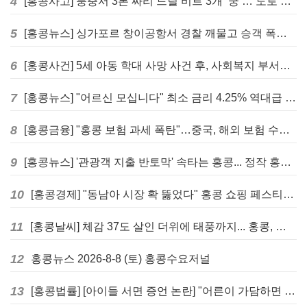
4
[홍콩사고] 퉁충서 3톤 짜리 드릴 비트 3개 ‘쿵’… 도로 파손·교통 마비
5
[홍콩뉴스] 싱가포르 창이공항서 경찰 깨물고 승객 폭행한 홍콩 모자, 결국 감옥행
6
[홍콩사건] 5세 아동 학대 사망 사건 후, 사회복지 부서에 내부 검토 및 교육 강화 촉구
7
[홍콩뉴스] "어르신 모십니다" 최소 금리 4.25% 역대급 혜택, 홍콩 실버채권 발행
8
[홍콩금융] "홍콩 보험 과세 폭탄"…중국, 해외 보험 수익에 20% 세금 부과로 관련주 급락
9
[홍콩뉴스] '관광객 지출 반토막' 속타는 홍콩... 정작 홍콩인들은 지갑 들고 해외로?
10
[홍콩경제] "동남아 시장 확 뚫었다" 홍콩 쇼핑 페스티벌, 매출 대박 행진
11
[홍콩날씨] 체감 37도 살인 더위에 태풍까지... 홍콩, 주말 내내 '초비상'
12
홍콩뉴스 2026-8-8 (토) 홍콩수요저널
13
[홍콩법률] [아이들 서면 증언 논란] "어른이 가담하면 왜곡된다"… 홍콩 변호사회, 정부 성범죄법 개정안에 제동