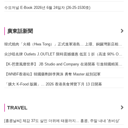
수요저널 E-Book 2026년 6월 24일자 (26-25-1530호)
廣東話新聞
韓式燒肉「火桶（Hwa Tong）」正式進軍港島… 上環、銅鑼灣新店相繼開幕
尖沙咀名牌 Outlets J.OUTLET 限時震撼優惠 低至 1 折（高達 90% OFF）
【K-芭蕾風靡世界】 JB Studio and Company 在港開幕 引進韓國精英芭蕾教育系統
【WNBF香港站】韓國藥劑師李興洙 勇奪 Master 組別冠軍
「擴大 K-Food 版圖」… 2026 香港美食博覽下月 13 日開幕
TRAVEL
[홍콩날씨] 체감 37도 살인 더위에 태풍까지... 홍콩, 주말 내내 '초비상'