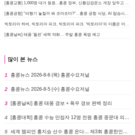
[홍콩교통] 1,000명 대거 동원...홍콩 정부, 신황강검문소 개장 앞두고 실전 훈련 돌입
[홍콩공항] "비행기 놓칠까 봐 조마조마?"…홍콩 공항 식당, AI 탑승시간 계산해 메뉴 추천해 준다
빅토리아 하버, 빅토리아 피크, 빅토리아 파크. '빅토리아’의 이름은 어떻게 온 걸까? - [이승권 원장의 생활칼럼]
[홍콩날씨] 태풍 '돌핀' 세력 약화… 주말 홍콩 폭염 예고
많이 본 뉴스
1
홍콩뉴스 2026-8-6 (목) 홍콩수요저널
2
홍콩뉴스 2026-8-5 (수) 홍콩수요저널
3
[홍콩날씨] 홍콩 태풍 경보 + 폭우 경보 완벽 정리
4
[홍콩대학] 홍콩 수능 만점자 12명 전원 홍콩 중문대 의대 진학
5
세계 챔피언 홍지승 선수 홍콩 온다… 제3회 홍콩한인팔씨름대회 9월 12일 개최