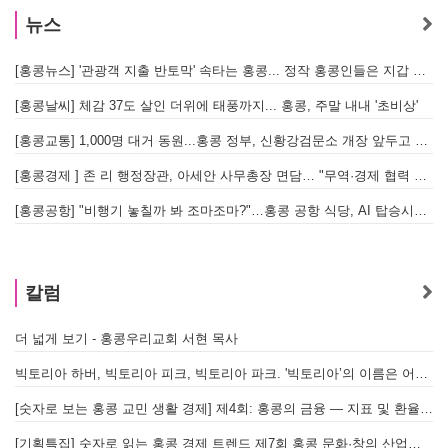
뉴스
[홍콩뉴스] '관광객 지출 반토막' 속타는 홍콩... 정작 홍콩인들은 지갑 들고 해외로?
[
[홍콩날씨] 체감 37도 살인 더위에 태풍까지... 홍콩, 주말 내내 '초비상'
[
[홍콩교통] 1,000명 대거 동원...홍콩 정부, 신황강검문소 개장 앞두고 실전 훈련 돌입
[홍콩경제 ] 존 리 행정장관, 아세안 사무총장 면담… "무역·경제 협력 한층 강화한다"
[홍콩공항] "비행기 놓칠까 봐 조마조마?"…홍콩 공항 식당, AI 탑승시간 계산해 메뉴 추천해 준다
홍
칼럼
더 넓게 보기 - 홍콩우리교회 서현 목사
빅토리아 하버, 빅토리아 피크, 빅토리아 파크. '빅토리아’의 이름은 어떻게 온 걸까? - [이승권 원장의 생활칼럼]
[숫자로 보는 홍콩 교민 생활 경제] 제4회: 홍콩의 금융 — 지표 및 환율, MPF 운영 현황
[기획특집] 숫자로 읽는 홍콩 경제 트렌드 제7회 홍콩 문화·창의 산업의 구조와 분야별 동향