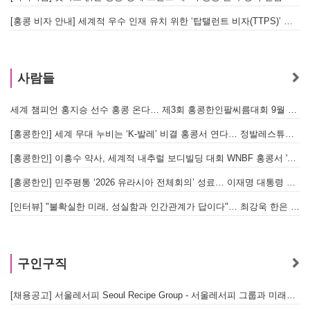
[홍콩 비자 안내] 세계적 우수 인재 유치 위한 ‘탑탤런트 비자(TTPS)’ 주요 요건
사람들
세계 챔피언 홍지승 선수 홍콩 온다… 제3회 홍콩한인팔씨름대회 9월 12일 개최
[
[홍콩한인] 세계 무대 누비는 ‘K-발레’ 비결 홍콩서 연다… 정발레스튜디오 개원
[홍콩한인] 이흥수 약사, 세계적 내추럴 보디빌딩 대회 WNBF 홍콩서 '마스터 부문 1위' 기염
[홍콩한인] 민주평통 ‘2026 유라시아 전체회의’ 성료… 이재명 대통령 참석으로 의미 더해
[인터뷰] "불확실한 미래, 성실함과 인간관계가 답이다"… 최강욱 한은 부소장이 청소년들에게 전하는 응원
구인구직
[채용공고] 서울레서피 Seoul Recipe Group - 서울레서피 그룹과 미래를 함께할 유능한 인재를 모십니다