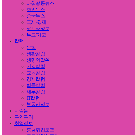
아침땅콩뉴스
한인뉴스
중국뉴스
국제·경제
코트라정보
투고/기고
칼럼
문학
생활칼럼
생명의말씀
건강칼럼
교육칼럼
경제칼럼
법률칼럼
세무칼럼
IT칼럼
부동산정보
사람들
구인구직
취업정보
홍콩취업토크