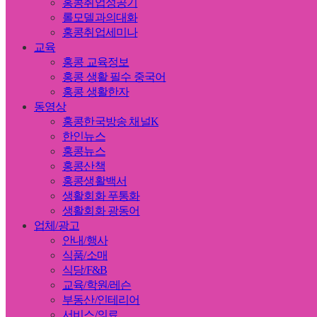
홍콩취업성공기
롤모델과의대화
홍콩취업세미나
교육
홍콩 교육정보
홍콩 생활 필수 중국어
홍콩 생활한자
동영상
홍콩한국방송 채널K
한인뉴스
홍콩뉴스
홍콩산책
홍콩생활백서
생활회화 푸통화
생활회화 광동어
업체/광고
안내/행사
식품/소매
식당/F&B
교육/학원/레슨
부동산/인테리어
서비스/의료