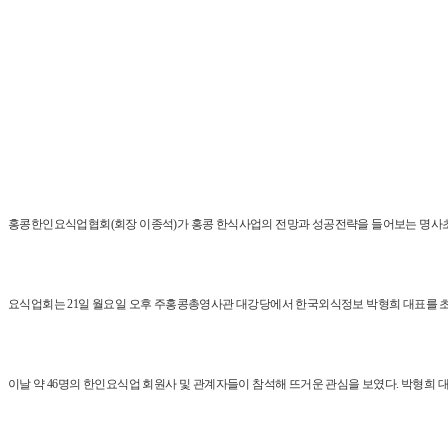
홍콩한인요식업협회(회장 이종석)가 홍콩 한식사업의 전망과 성공전략을 들어보는 명사
요식업회는 21일 월요일 오후 주홍콩총영사관 대강당에서 한국외식정보 박형희 대표를 초청
이날 약 46명의 한인요식업 회원사 및 관계자들이 참석해 뜨거운 관심을 보였다. 박형희 