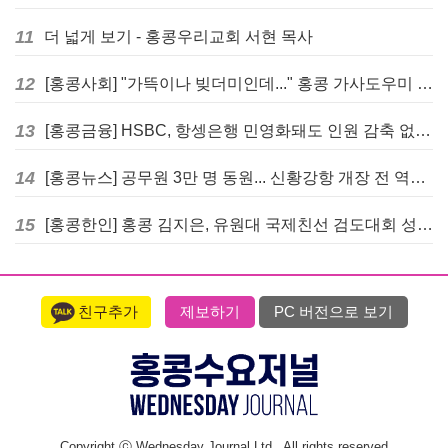
11
더 넓게 보기 - 홍콩우리교회 서현 목사
12
[홍콩사회] "가뜩이나 빚더미인데..." 홍콩 가사도우미 대출 전면 금지 촉구
13
[홍콩금융] HSBC, 항셍은행 민영화돼도 인원 감축 없다... 독립 브랜드 유지
14
[홍콩뉴스] 공무원 3만 명 동원... 신황강항 개장 전 역대급 훈련 실시
15
[홍콩한인] 홍콩 김지은, 유원대 국제친선 검도대회 성인단체전 우승
친구추가
제보하기
PC 버전으로 보기
Copyright ⓒ Wednesday Journal Ltd., All rights reserved