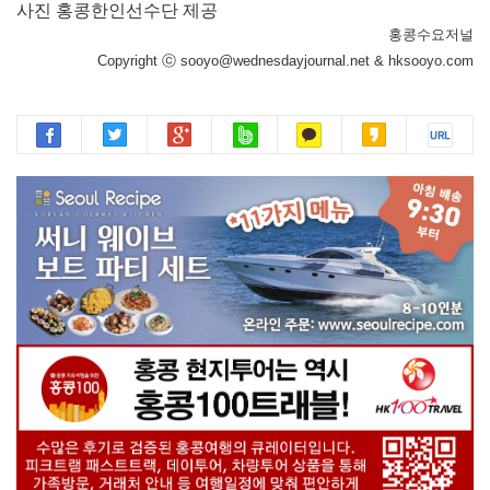
사진 홍콩한인선수단 제공
홍콩수요저널
Copyright ⓒ sooyo@wednesdayjournal.net & hksooyo.com