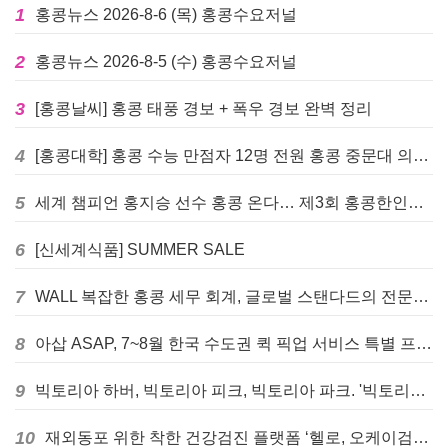
1
홍콩뉴스 2026-8-6 (목) 홍콩수요저널
2
홍콩뉴스 2026-8-5 (수) 홍콩수요저널
3
[홍콩날씨] 홍콩 태풍 경보 + 폭우 경보 완벽 정리
4
[홍콩대학] 홍콩 수능 만점자 12명 전원 홍콩 중문대 의대 진학
5
세계 챔피언 홍지승 선수 홍콩 온다… 제3회 홍콩한인팔씨름대회 9월 12일 개최
6
[신세계식품] SUMMER SALE
7
WALL 복잡한 홍콩 세무 회계, 글로벌 스탠다드의 전문가들이 답을 드립니다! - 법인설립, 회계, 감사
8
아삽 ASAP, 7~8월 한국 수도권 퀵 픽업 서비스 특별 프로모션 실시
9
빅토리아 하버, 빅토리아 피크, 빅토리아 파크. '빅토리아’의 이름은 어떻게 온 걸까? - [이승권 원장의 생활칼럼]
10
재외동포 위한 착한 건강검진 플랫폼 ‘헬로, 오케이검진’ 서비스 개시