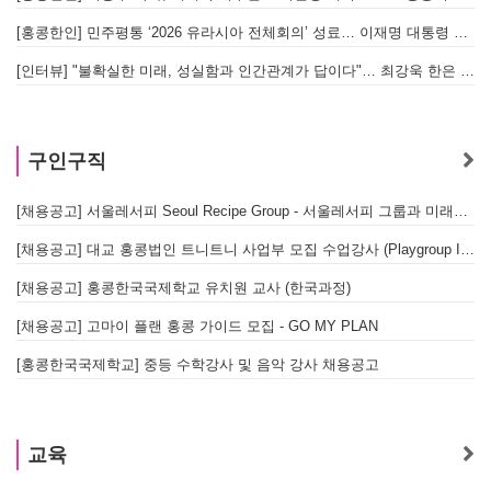
[홍콩한인] 민주평통 ‘2026 유라시아 전체회의’ 성료… 이재명 대통령 참석으로 의미 더해
[인터뷰] "불확실한 미래, 성실함과 인간관계가 답이다"… 최강욱 한은 부소장이 청소년들에게 전하는 응원
구인구직
[채용공고] 서울레서피 Seoul Recipe Group - 서울레서피 그룹과 미래를 함께할 유능한 인재를 모십니다
[채용공고] 대교 홍콩법인 트니트니 사업부 모집 수업강사 (Playgroup Instructor)
[채용공고] 홍콩한국국제학교 유치원 교사 (한국과정)
[채용공고] 고마이 플랜 홍콩 가이드 모집 - GO MY PLAN
[홍콩한국국제학교] 중등 수학강사 및 음악 강사 채용공고
교육