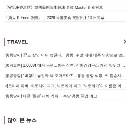
【WNBF香港站】韓國藥劑師李興洙 勇奪 Master 組別冠軍
「擴大 K-Food 版圖」… 2026 香港美食博覽下月 13 日開幕
TRAVEL
[홍콩날씨] 37도 살인 더위 덮친다... 홍콩, 주말 내내 태풍 영향으로 '초비상'
[홍콩교통] 1,000명 대거 동원...홍콩 정부, 신황강검문소 개장 앞두고 실전 훈련 돌입
[홍콩공항] "비행기 놓칠까 봐 조마조마?"…홍콩 공항 식당, AI 탑승시간 계산해 메뉴 추천해 준다
빅토리아 하버, 빅토리아 피크, 빅토리아 파크. '빅토리아’의 이름은 어떻게 온 걸까? - [이승권 원장의 생활칼럼]
[홍콩날씨] 태풍 '돌핀' 세력 약화… 주말 홍콩 폭염 예고
많이 본 뉴스