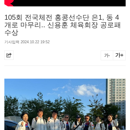
105회 전국체전 홍콩선수단 은1, 동 4
개로 마무리.. 신용훈 체육회장 공로패
수상
기사입력 2024.10.22 19:52
가+
가-