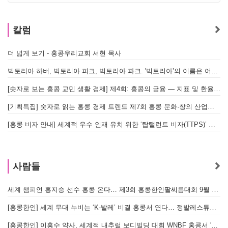
칼럼
더 넓게 보기 - 홍콩우리교회 서현 목사
빅토리아 하버, 빅토리아 피크, 빅토리아 파크. '빅토리아’의 이름은 어떻게 온 걸까? - [이승권 원장의 생활칼럼]
[숫자로 보는 홍콩 교민 생활 경제] 제4회: 홍콩의 금융 — 지표 및 환율, MPF 운영 현황
[기획특집] 숫자로 읽는 홍콩 경제 트렌드 제7회 홍콩 문화·창의 산업의 구조와 분야별 동향
[홍콩 비자 안내] 세계적 우수 인재 유치 위한 ‘탑탤런트 비자(TTPS)’ 주요 요건
사람들
세계 챔피언 홍지승 선수 홍콩 온다… 제3회 홍콩한인팔씨름대회 9월 12일 개최
[
[홍콩한인] 세계 무대 누비는 ‘K-발레’ 비결 홍콩서 연다… 정발레스튜디오 개원
[홍콩한인] 이흥수 약사, 세계적 내추럴 보디빌딩 대회 WNBF 홍콩서 '마스터 부문 1위' 기염