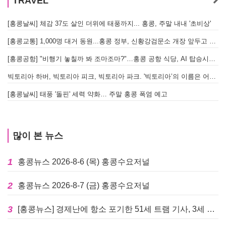
TRAVEL
[홍콩날씨] 체감 37도 살인 더위에 태풍까지... 홍콩, 주말 내내 '초비상'
[홍콩교통] 1,000명 대거 동원...홍콩 정부, 신황강검문소 개장 앞두고 실전 훈련 돌입
[홍콩공항] "비행기 놓칠까 봐 조마조마?"…홍콩 공항 식당, AI 탑승시간 계산해 메뉴 추천해 준다
빅토리아 하버, 빅토리아 피크, 빅토리아 파크. '빅토리아’의 이름은 어떻게 온 걸까? - [이승권 원장의 생활칼럼]
[홍콩날씨] 태풍 '돌핀' 세력 약화… 주말 홍콩 폭염 예고
많이 본 뉴스
1
홍콩뉴스 2026-8-6 (목) 홍콩수요저널
2
홍콩뉴스 2026-8-7 (금) 홍콩수요저널
3
[홍콩뉴스] 경제난에 항소 포기한 51세 트램 기사, 3세 여아 치사 혐의로 '4주 감옥행'