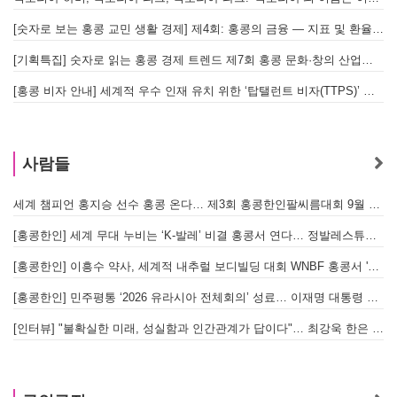
[숫자로 보는 홍콩 교민 생활 경제] 제4회: 홍콩의 금융 — 지표 및 환율, MPF 운영 현황
[기획특집] 숫자로 읽는 홍콩 경제 트렌드 제7회 홍콩 문화·창의 산업의 구조와 분야별 동향
[홍콩 비자 안내] 세계적 우수 인재 유치 위한 ‘탑탤런트 비자(TTPS)’ 주요 요건
사람들
세계 챔피언 홍지승 선수 홍콩 온다… 제3회 홍콩한인팔씨름대회 9월 12일 개최
[
[홍콩한인] 세계 무대 누비는 ‘K-발레’ 비결 홍콩서 연다… 정발레스튜디오 개원
[홍콩한인] 이흥수 약사, 세계적 내추럴 보디빌딩 대회 WNBF 홍콩서 '마스터 부문 1위' 기염
[홍콩한인] 민주평통 ‘2026 유라시아 전체회의’ 성료… 이재명 대통령 참석으로 의미 더해
[인터뷰] "불확실한 미래, 성실함과 인간관계가 답이다"… 최강욱 한은 부소장이 청소년들에게 전하는 응원