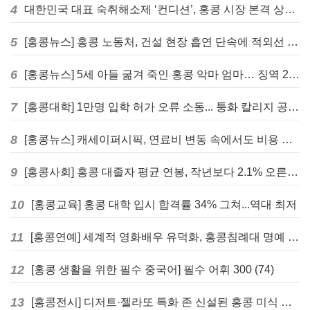
4
대한민국 대표 숙취해소제 ‘컨디션’, 홍콩 시장 본격 상륙… 왓슨스 입점 기념 할인 행사 진행
5
[홍콩뉴스] 홍콩 노동처, 건설 현장 흡연 단속에 적외선 드론 투입 검토
6
[홍콩뉴스] 5세 아들 굶겨 죽인 홍콩 악마 엄마… 징역 22년 중형 선고
7
[홍콩대학] 1만명 입학 허가 오류 소동... 퉁화 칼리지 공식 사과
8
[홍콩뉴스] 캐세이퍼시픽, 연료비 변동 속에서도 비용 절감 위한 감편 계획 없어
9
[홍콩사회] 홍콩 대졸자 평균 연봉, 작년보다 2.1% 오른 33만 6천 홍콩달러 기록
10
[홍콩교육] 홍콩 대학 입시 합격률 34% 그쳐...역대 최저
11
[홍콩연예] 세계적 영화배우 유덕화, 홍콩침례대 명예 박사 학위 받는다
12
[홍콩 생활을 위한 필수 중국어] 필수 어휘 300 (74)
13
[홍콩전시] 디저트·젤라또 특화 존 신설된 홍콩 미식 박람회 다음주 개막