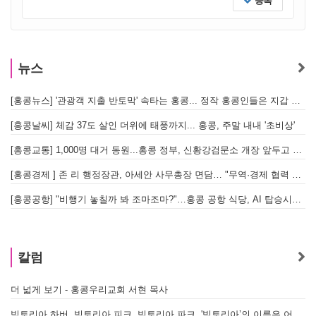
등록
뉴스
[홍콩뉴스] '관광객 지출 반토막' 속타는 홍콩... 정작 홍콩인들은 지갑 들고 해외로?
[
[홍콩날씨] 체감 37도 살인 더위에 태풍까지... 홍콩, 주말 내내 '초비상'
[
[홍콩교통] 1,000명 대거 동원...홍콩 정부, 신황강검문소 개장 앞두고 실전 훈련 돌입
[홍콩경제 ] 존 리 행정장관, 아세안 사무총장 면담… "무역·경제 협력 한층 강화한다"
[홍콩공항] "비행기 놓칠까 봐 조마조마?"…홍콩 공항 식당, AI 탑승시간 계산해 메뉴 추천해 준다
홍
칼럼
더 넓게 보기 - 홍콩우리교회 서현 목사
빅토리아 하버, 빅토리아 피크, 빅토리아 파크. '빅토리아’의 이름은 어떻게 온 걸까? - [이승권 원장의 생활칼럼]