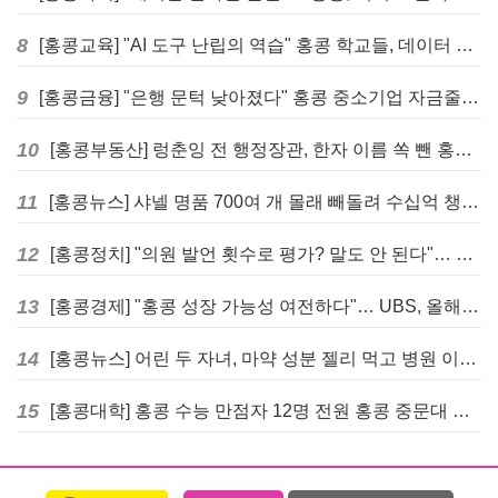
8
[홍콩교육] "AI 도구 난립의 역습" 홍콩 학교들, 데이터 고립에 교육 효과 평가 비상
9
[홍콩금융] "은행 문턱 낮아졌다" 홍콩 중소기업 자금줄 숨통 트이나… HKMA "2분기 신용 조건 안정적"
10
[홍콩부동산] 렁춘잉 전 행정장관, 한자 이름 쏙 뺀 홍콩 고급 아파트 단지들에 쓴소리
11
[홍콩뉴스] 샤넬 명품 700여 개 몰래 빼돌려 수십억 챙긴 직원 4년~7년형 선고
12
[홍콩정치] "의원 발언 횟수로 평가? 말도 안 된다"… 홍콩 입법회 의장의 일침
13
[홍콩경제] "홍콩 성장 가능성 여전하다"… UBS, 올해 홍콩 GDP 성장률 전망치 4.5%로 대폭 상향
14
[홍콩뉴스] 어린 두 자녀, 마약 성분 젤리 먹고 병원 이송… 어머니와 친척 체포
15
[홍콩대학] 홍콩 수능 만점자 12명 전원 홍콩 중문대 의대 진학