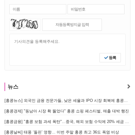
등록
뉴스
[홍콩뉴스] 외국인 금융 전문가들, 낮은 세율과 IPO 시장 회복에 홍콩으로 '대거 복귀'
[
[홍콩경제] "동남아 시장 확 뚫었다" 홍콩 쇼핑 페스티벌, 매출 대박 행진
[홍콩금융] "홍콩 보험 과세 폭탄"…중국, 해외 보험 수익에 20% 세금 부과로 관련주 급락
[홍콩날씨] 태풍 ‘돌핀’ 영향… 이번 주말 홍콩 최고 36도 폭염 비상
홍