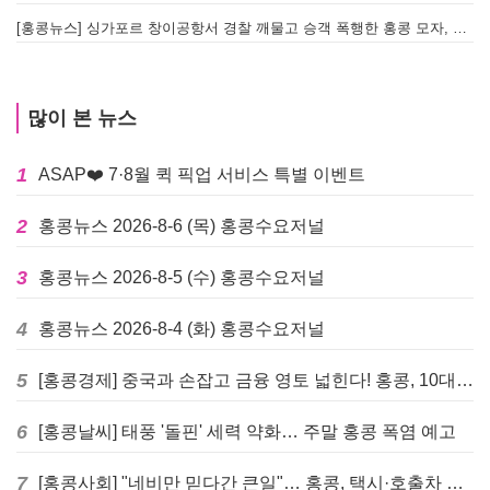
[홍콩뉴스] 싱가포르 창이공항서 경찰 깨물고 승객 폭행한 홍콩 모자, 결국 감옥행
투
많이 본 뉴스
1
ASAP❤️ 7·8월 퀵 픽업 서비스 특별 이벤트
2
홍콩뉴스 2026-8-6 (목) 홍콩수요저널
3
홍콩뉴스 2026-8-5 (수) 홍콩수요저널
4
홍콩뉴스 2026-8-4 (화) 홍콩수요저널
5
[홍콩경제] 중국과 손잡고 금융 영토 넓힌다! 홍콩, 10대 신규 정책 발표
6
[홍콩날씨] 태풍 '돌핀' 세력 약화… 주말 홍콩 폭염 예고
7
[홍콩사회] "네비만 믿다간 큰일"… 홍콩, 택시·호출차 통합 시험 도입하며 규제 본격화