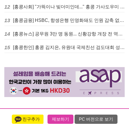
12
[홍콩사회] "가뜩이나 빚더미인데..." 홍콩 가사도우미 대출 전면 금지 촉구
13
[홍콩금융] HSBC, 항셍은행 민영화돼도 인원 감축 없다... 독립 브랜드 유지
14
[홍콩뉴스] 공무원 3만 명 동원... 신황강항 개장 전 역대급 훈련 실시
15
[홍콩한인] 홍콩 김지은, 유원대 국제친선 검도대회 성인단체전 우승
친구추가
제보하기
PC 버전으로 보기