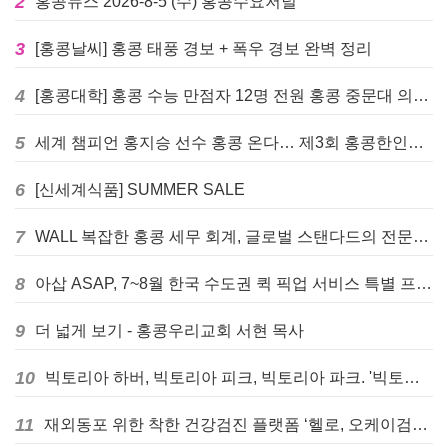
2
홍콩뉴스 2026-8-5 (수) 홍콩수요저널
3
[홍콩날씨] 홍콩 태풍 경보 + 폭우 경보 완벽 정리
4
[홍콩대학] 홍콩 수능 만점자 12명 전원 홍콩 중문대 의대 진학
5
세계 챔피언 홍지승 선수 홍콩 온다… 제3회 홍콩한인팔씨름대회 9월 12일 개최
6
[신세계식품] SUMMER SALE
7
WALL 복잡한 홍콩 세무 회계, 글로벌 스탠다드의 전문가들이 답을 드립니다! - 법인설립, 회계, 감사
8
아삽 ASAP, 7~8월 한국 수도권 퀵 픽업 서비스 특별 프로모션 실시
9
더 넓게 보기 - 홍콩우리교회 서현 목사
10
빅토리아 하버, 빅토리아 피크, 빅토리아 파크. '빅토리아’의 이름은 어떻게 온 걸까? - [이승권 원장의 생활칼럼]
11
재외동포 위한 착한 건강검진 플랫폼 ‘헬로, 오케이검진’ 서비스 개시